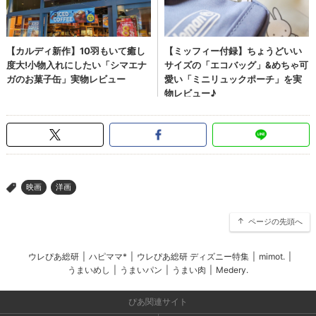
映画
洋画
>
ページの先頭へ
ウレぴあ総研
|
ハピママ*
|
ウレぴあ総研 ディズニー特集
|
mimot.
|
うまいめし
|
うまいパン
|
うまい肉
|
Medery.
ぴあ関連サイト