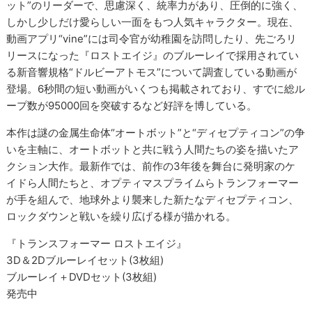
ット”のリーダーで、思慮深く、統率力があり、圧倒的に強く、
しかし少しだけ愛らしい一面をもつ人気キャラクター。現在、
動画アプリ“vine”には司令官が幼稚園を訪問したり、先ごろリ
リースになった『ロストエイジ』のブルーレイで採用されてい
る新音響規格“ドルビーアトモス”について調査している動画が
登場。6秒間の短い動画がいくつも掲載されており、すでに総ル
ープ数が95000回を突破するなど好評を博している。
本作は謎の金属生命体“オートボット”と“ディセプティコン”の争
いを主軸に、オートボットと共に戦う人間たちの姿を描いたア
クション大作。最新作では、前作の3年後を舞台に発明家のケ
イドら人間たちと、オプティマスプライムらトランフォーマー
が手を組んで、地球外より襲来した新たなディセプティコン、
ロックダウンと戦いを繰り広げる様が描かれる。
『トランスフォーマー ロストエイジ』
3D＆2Dブルーレイセット(3枚組)
ブルーレイ＋DVDセット(3枚組)
発売中