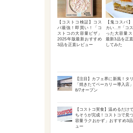
【コストコ検証】コス
【鬼コスパ】
パ最強！即買い！「コ
カい…!!「コ
ストコの大容量ピザ」
った大容量ス
2025年版最新おすすめ
最新3品を正
3品を正直レビュー
してみた
【注目】カフェ界に新風！タ
「焼きたてベーカリー導入店
8/7オープン
【コストコ実食】温めるだけ
ちそうが完成！コストコで見
容量ラクおかず」おすすめ3
ュー