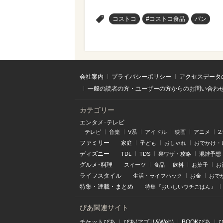
>
コストコ
#コストコ食品
パン
会社案内
プライバシーポリシー
アクセスデータ
一般の読者の方・ユーザーの方からのお問い合わ
カテゴリー
エンタメ･テレビ
テレビ
音楽
V系
アイドル
映画
アニメ
2
ファミリー
家庭
子ども
おしゃれ
おでかけ・
ディズニー
TDL
TDS
裏ワザ・攻略
混雑予想
グルメ･料理
スイーツ
食品
飲料
お菓子
お
ライフスタイル
生活・ライフハック
お金
おで
特集
・
連載
・
まとめ
特集『おいしいウチごはん』
ぴあ関連サイト
チケットぴあ
ぴあ(アプリ&Web)
BOOKぴあ