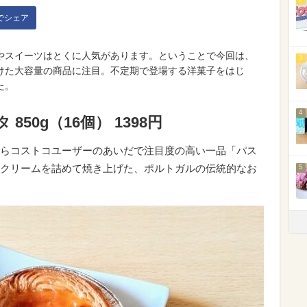
kでシェア
やスイーツはとくに人気があります。ということで今回は、
3
けた大容量の商品に注目。不定期で登場する洋菓子をはじ
た。
4
50g（16個） 1398円
らコストコユーザーのあいだで注目度の高い一品「パス
クリームを詰めて焼き上げた、ポルトガルの伝統的なお
5