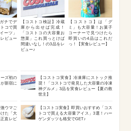
ガチでデ
【コストコ検証】冷蔵
【コストコ】は「グ
ストコで買
庫から出せば完成！
ミ」も大容量！お菓子
イーツ」
「コストコの大容量お
コーナーで見つけたら
直レビュー
惣菜」これ買っとけば
即買いの4品はこれだ
間違いなし！の3品をレ
っ！【実食レビュー】
ビュー♪
リーズ初の
【コストコ実食】冷凍庫にストック推
」が新宿に
奨！「コストコで発見した大容量の冷凍
神グルメ」3品を実食レビュー【夏の救
世主】
で激ウマご
【コストコ実食】即買いおすすめ「コス
つけた「大
トコで買える大容量アイス」3選！ハー
品正直レビ
ゲンダッツも格安でGET♪