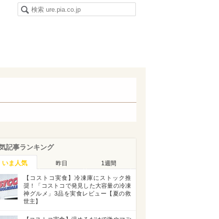
気記事ランキング
いま人気
昨日
1週間
【コストコ実食】冷凍庫にストック推
奨！「コストコで発見した大容量の冷凍
神グルメ」3品を実食レビュー【夏の救
世主】