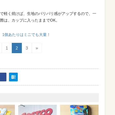
で軽く焼けば、生地のパリパリ感がアップするので、一
際は、カップに入ったままでOK。
1個あたりはミニでも大量！
1
2
3
»