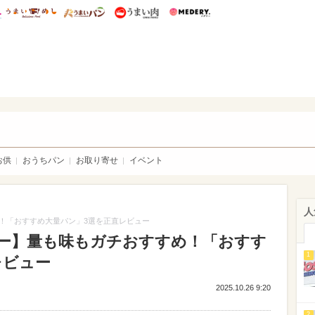
総研 ディズニー特集
mimot.
うまいめし
うまいパン
うまい肉
Medery.
いパン
お供
おうちパン
お取り寄せ
イベント
人
！「おすすめ大量パン」3選を正直レビュー
ー】量も味もガチおすすめ！「おすす
1
レビュー
2025.10.26 9:20
2