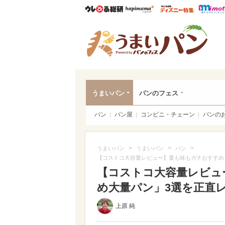
ウレぴあ総研
ハピママ*
ウレぴあ
うま
うまいパン
パンのフェス
パン
パン屋
コンビニ・チェーン
パンの
>
>
>
うまいパン
うまいパン
パン
【コストコ大容量レビュー】量も味もガチおすすめ
【コストコ大容量レビュ
め大量パン」3選を正直
上原 純