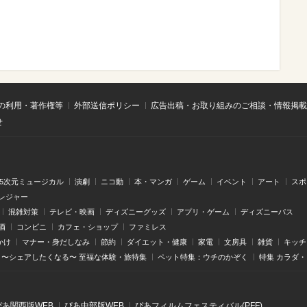
の利用・著作権等
外部送信ポリシー
広告出稿・お取り組みのご相談・情報掲載
せ
.5次元ミュージカル
演劇
ニコ動
本・マンガ
ゲーム
イベント
アート
スポ
レジャー
混雑対策
テレビ・映画
ディズニーグッズ
アプリ・ゲーム
ディズニーパス
酒
コンビニ
カフェ・ショップ
ファミレス
かけ
マナー・身だしなみ
節約
ダイエット・健康
家電
文房具
雑貨
キッチ
〜シェアしたくなる〜 至福な体験・旅特集
ペット特集：ウチのかぞく
特集 カラダ
ぴあ関⻄版WEB
ぴあ中部版WEB
ぴあフィルムフェスティバル(PFF)