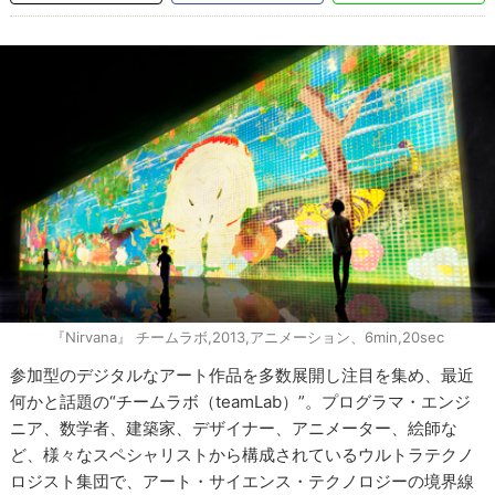
『Nirvana』 チームラボ,2013,アニメーション、6min,20sec
参加型のデジタルなアート作品を多数展開し注目を集め、最近
何かと話題の“チームラボ（teamLab）”。プログラマ・エンジ
ニア、数学者、建築家、デザイナー、アニメーター、絵師な
ど、様々なスペシャリストから構成されているウルトラテクノ
ロジスト集団で、アート・サイエンス・テクノロジーの境界線