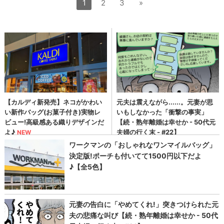
1
2
3
»