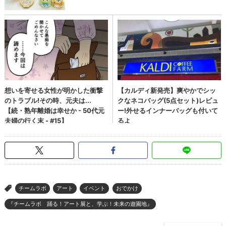
チームラボ
アート
イベント
おでかけ
>
『チームラボ 踊る！アート展と、学ぶ！未来の遊園地』