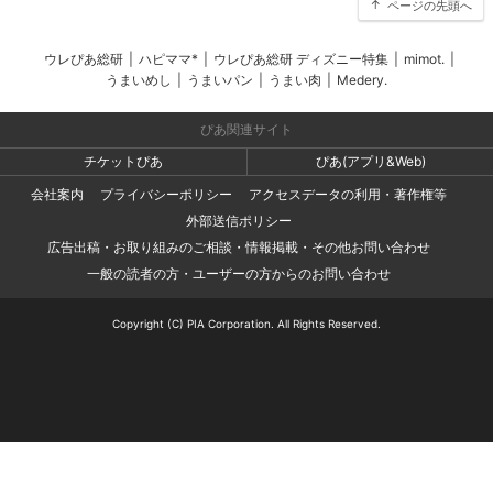
ページの先頭へ
ウレぴあ総研
|
ハピママ*
|
ウレぴあ総研 ディズニー特集
|
mimot.
|
うまいめし
|
うまいパン
|
うまい肉
|
Medery.
ぴあ関連サイト
チケットぴあ
ぴあ(アプリ&Web)
会社案内
プライバシーポリシー
アクセスデータの利用・著作権等
外部送信ポリシー
広告出稿・お取り組みのご相談・情報掲載・その他お問い合わせ
一般の読者の方・ユーザーの方からのお問い合わせ
Copyright (C) PIA Corporation. All Rights Reserved.