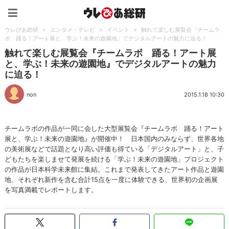
ウレぴあ総研（うれぴあ）
ウレぴあ総研
>
エンタメ・テレビ
>
イベント
>
触れて楽しむ展覧会『チームラ
ボ 踊る！アート展と、学ぶ！未来の遊園地』でデジタルアートの魅力に迫る！
触れて楽しむ展覧会『チームラボ 踊る！アート展
と、学ぶ！未来の遊園地』でデジタルアートの魅力
に迫る！
non
2015.1.18 10:30
チームラボの作品が一同に会した大型展覧会『チームラボ 踊る！アート
展と、学ぶ！未来の遊園地』が開催中！ 日本国内のみならず、世界各地
の美術展などで話題となり高い評価も得ている「デジタルアート」と、子
どもたちを楽しませて発展を続ける「学ぶ！未来の遊園地」プロジェクト
の作品が日本科学未来館に集結。これまで発表してきたアート作品と遊園
地、それぞれ新作を含む合計15点を一度に体験できる、世界初の企画展
を写真満載でレポートします。