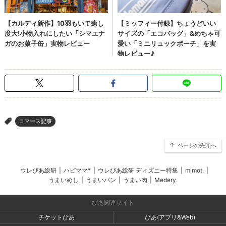
コマース記事
>
ページの先頭へ
ウレぴあ総研
|
ハピママ*
|
ウレぴあ総研 ディズニー特集
|
mimot.
|
うまいめし
|
うまいパン
|
うまい肉
|
Medery.
ぴあ関連サイト
チケットぴあ
ぴあ(アプリ&Web)