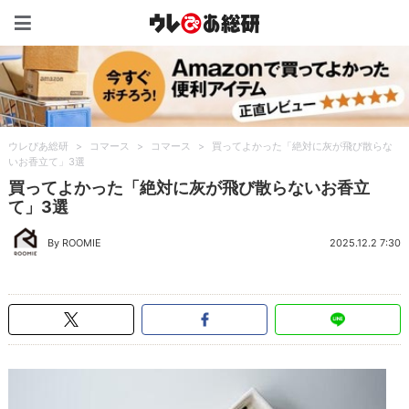
ウレぴあ総研（うれぴあ）
ウレぴあ総研
>
コマース
>
コマース
>
買ってよかった「絶対に灰が飛び散らな
いお香立て」3選
買ってよかった「絶対に灰が飛び散らないお香立
て」3選
By ROOMIE
2025.12.2 7:30