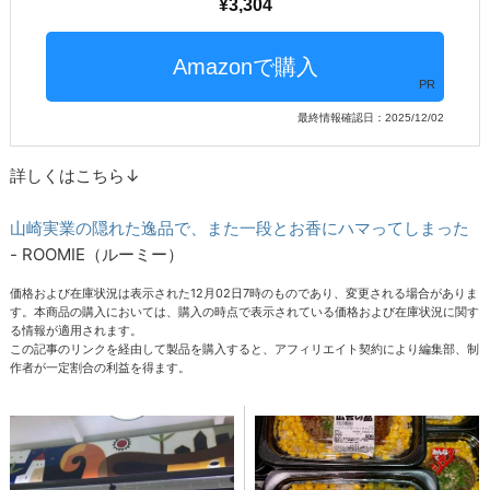
3,304
PR
最終情報確認日：2025/12/02
詳しくはこちら↓
山崎実業の隠れた逸品で、また一段とお香にハマってしまった
- ROOMIE（ルーミー）
価格および在庫状況は表示された12月02日7時のものであり、変更される場合がありま
す。本商品の購入においては、購入の時点で表示されている価格および在庫状況に関す
る情報が適用されます。
この記事のリンクを経由して製品を購入すると、アフィリエイト契約により編集部、制
作者が一定割合の利益を得ます。