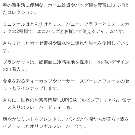
春の新生活に便利な、ホーム雑貨やバッグ類を豊富に取り揃え
たコレクション。
ミニタオルはとんすけとミス・バニー、フラワーとミス・スカ
ンクの2種類で、エコバッグとお揃いで使えるアイテムです。
さらりとしたガーゼ素材や吸水性に優れた生地を使用していま
す。
ブランケットは、総柄面に冷感生地を採用し、お揃いデザイン
の巾着入り。
食卓を彩るティーカップやソーサー、スプーンとフォークのセ
ットもラインナップします。
さらに、世界のお茶専門店｢LUPICIA（ルピシア）」から、缶ケ
ース入りのフレーバードティーも。
爽やかなミントをブレンドし、バンビと仲間たちが暮らす森を
イメージしたオリジナルフレーバーです。