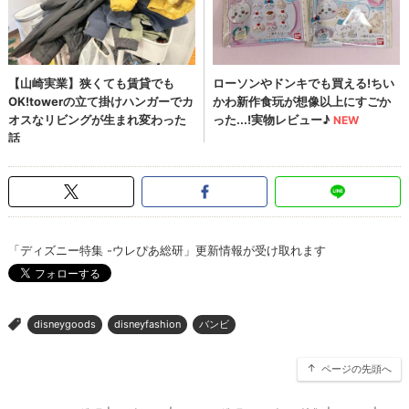
「ディズニー特集 -ウレぴあ総研」更新情報が受け取れます
disneygoods
disneyfashion
バンビ
>
ページの先頭へ