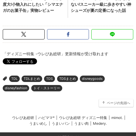
「ディズニー特集 -ウレぴあ総研」更新情報が受け取れます
TDL
TDLまとめ
TDS
TDSまとめ
disneygoods
>
disneyfashion
トイ・ストーリー
ページの先頭へ
ウレぴあ総研
|
ハピママ*
|
ウレぴあ総研 ディズニー特集
|
mimot.
|
うまいめし
|
うまいパン
|
うまい肉
|
Medery.