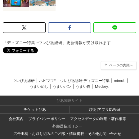
「ディズニー特集 -ウレぴあ総研」更新情報が受け取れます
ページの先頭へ
ウレぴあ総研
|
ハピママ*
|
ウレぴあ総研 ディズニー特集
|
mimot.
|
うまいめし
|
うまいパン
|
うまい肉
|
Medery.
ぴあ関連サイト
チケットぴあ
ぴあ(アプリ&Web)
会社案内
プライバシーポリシー
アクセスデータの利用・著作権等
外部送信ポリシー
広告出稿・お取り組みのご相談・情報掲載・その他お問い合わせ