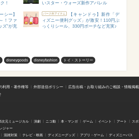
ック！
いスター・ウォーズ新作アパレル
ーシー】
【キャンドゥ】新作「デ
パーク外アイテム
～！ファ
ィズニー便利グッズ」が激安！110円ぷ
ッズ”が充
っくりシール、330円ポーチなど充実♪
め
disneygoods
disneyfashion
トイ・ストーリー
の利用・著作権等
外部送信ポリシー
広告出稿・お取り組みのご相談・情報掲載
せ
.5次元ミュージカル
演劇
ニコ動
本・マンガ
ゲーム
イベント
アート
スポ
レジャー
混雑対策
テレビ・映画
ディズニーグッズ
アプリ・ゲーム
ディズニーパス