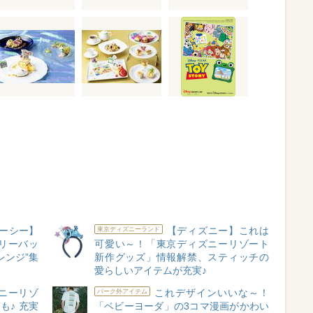
ーシー】
【ディズニー】これは
東京ディズニーランド
リーバッ
可愛い～！「東京ディズニーリゾート
レンジ”集
新作グッズ」情報解禁、スティッチの
愛らしいアイテムが充実♪
ニーリゾ
これデザインいいな～！
パーク外アイテム
も♪ 充実
「ベビーヨーダ」の3コマ漫画がかわい