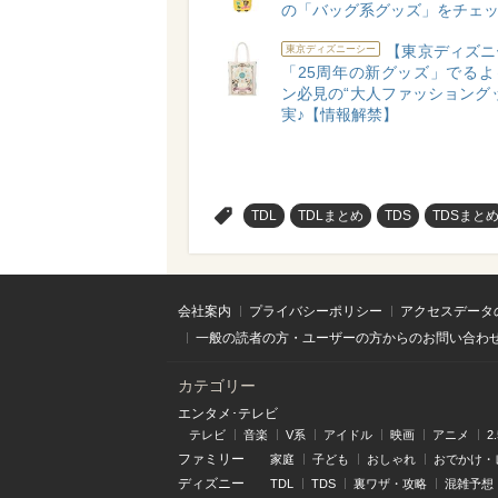
の「バッグ系グッズ」をチェ
【東京ディズニ
東京ディズニーシー
「25周年の新グッズ」でるよ
ン必見の“大人ファッショング
実♪【情報解禁】
>
TDL
TDLまとめ
TDS
TDSまと
会社案内
プライバシーポリシー
アクセスデータ
一般の読者の方・ユーザーの方からのお問い合わ
カテゴリー
エンタメ･テレビ
テレビ
音楽
V系
アイドル
映画
アニメ
2
ファミリー
家庭
子ども
おしゃれ
おでかけ・
ディズニー
TDL
TDS
裏ワザ・攻略
混雑予想