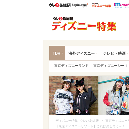
ウレぴあ総研
ハピママ*
ウレぴあ
ディ
TDR
海外ディズニー
テレビ・映画
東京ディズニーランド
東京ディズニーシー
>
ディズニー特集 -ウレぴあ総研
東京ディズニー
【東京ディズニーリゾート】これは楽しそう～！「