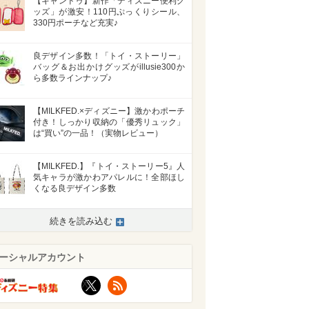
【キャンドゥ】新作「ディズニー便利グ
ッズ」が激安！110円ぷっくりシール、
330円ポーチなど充実♪
良デザイン多数！「トイ・ストーリー」
バッグ＆お出かけグッズがillusie300か
ら多数ラインナップ♪
【MILKFED.×ディズニー】激かわポーチ
付き！しっかり収納の「優秀リュック」
は“買い”の一品！（実物レビュー）
【MILKFED.】『トイ・ストーリー5』人
気キャラが激かわアパレルに！全部ほし
くなる良デザイン多数
続きを読み込む
ーシャルアカウント
X
RSS
>