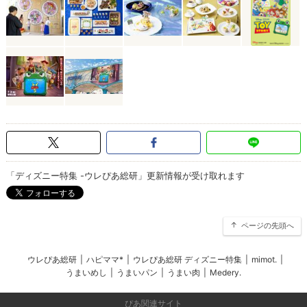
「ディズニー特集 -ウレぴあ総研」更新情報が受け取れます
ページの先頭へ
ウレぴあ総研
|
ハピママ*
|
ウレぴあ総研 ディズニー特集
|
mimot.
|
うまいめし
|
うまいパン
|
うまい肉
|
Medery.
ぴあ関連サイト