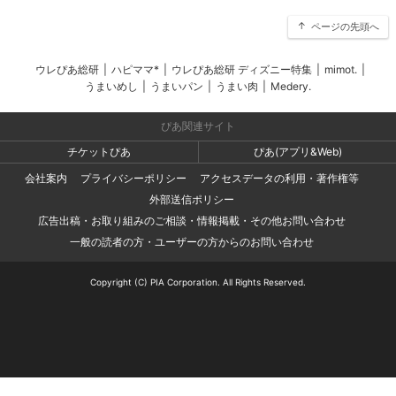
ページの先頭へ
ウレぴあ総研
|
ハピママ*
|
ウレぴあ総研 ディズニー特集
|
mimot.
|
うまいめし
|
うまいパン
|
うまい肉
|
Medery.
ぴあ関連サイト
チケットぴあ
ぴあ(アプリ&Web)
会社案内
プライバシーポリシー
アクセスデータの利用・著作権等
外部送信ポリシー
広告出稿・お取り組みのご相談・情報掲載・その他お問い合わせ
一般の読者の方・ユーザーの方からのお問い合わせ
Copyright (C) PIA Corporation. All Rights Reserved.