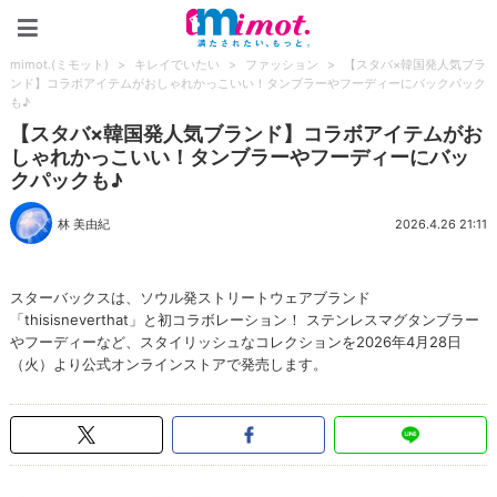
mimot.(ミモット)
mimot.(ミモット)
>
キレイでいたい
>
ファッション
>
【スタバ×韓国発人気ブラ
ンド】コラボアイテムがおしゃれかっこいい！タンブラーやフーディーにバックパック
も♪
【スタバ×韓国発人気ブランド】コラボアイテムがお
しゃれかっこいい！タンブラーやフーディーにバッ
クパックも♪
林 美由紀
2026.4.26 21:11
スターバックスは、ソウル発ストリートウェアブランド
「thisisneverthat」と初コラボレーション！ ステンレスマグタンブラー
やフーディーなど、スタイリッシュなコレクションを2026年4月28日
（火）より公式オンラインストアで発売します。