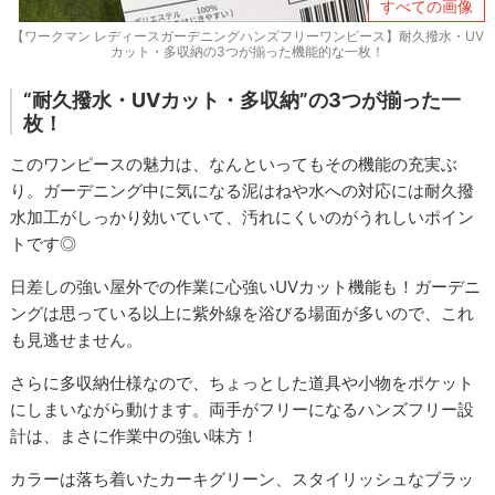
すべての画像
【ワークマン レディースガーデニングハンズフリーワンピース】耐久撥水・UV
カット・多収納の3つが揃った機能的な一枚！
“耐久撥水・UVカット・多収納”の3つが揃った一
枚！
このワンピースの魅力は、なんといってもその機能の充実ぶ
り。ガーデニング中に気になる泥はねや水への対応には耐久撥
水加工がしっかり効いていて、汚れにくいのがうれしいポイン
トです◎
日差しの強い屋外での作業に心強いUVカット機能も！ガーデニ
ングは思っている以上に紫外線を浴びる場面が多いので、これ
も見逃せません。
さらに多収納仕様なので、ちょっとした道具や小物をポケット
にしまいながら動けます。両手がフリーになるハンズフリー設
計は、まさに作業中の強い味方！
カラーは落ち着いたカーキグリーン、スタイリッシュなブラッ