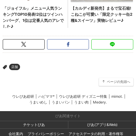
店舗
>
ページの先頭へ
ウレぴあ総研
|
ハピママ*
|
ウレぴあ総研 ディズニー特集
|
mimot.
|
うまいめし
|
うまいパン
|
うまい肉
|
Medery.
ぴあ関連サイト
チケットぴあ
ぴあ(アプリ&Web)
会社案内
プライバシーポリシー
アクセスデータの利用・著作権等