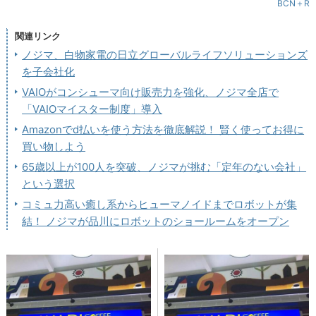
BCN＋R
関連リンク
ノジマ、白物家電の日立グローバルライフソリューションズ
を子会社化
VAIOがコンシューマ向け販売力を強化、ノジマ全店で
「VAIOマイスター制度」導入
Amazonでd払いを使う方法を徹底解説！ 賢く使ってお得に
買い物しよう
65歳以上が100人を突破、ノジマが挑む「定年のない会社」
という選択
コミュ力高い癒し系からヒューマノイドまでロボットが集
結！ ノジマが品川にロボットのショールームをオープン