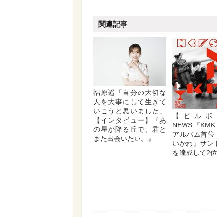
関連記事
福原遥「自分の大切な
人を大事にして生きて
いこうと思いました」
【ビルボ
【インタビュー】『あ
NEWS『KM
の星が降る丘で、君と
アルバム首位
また出会いたい。』
いかわ』サン
を達成して2