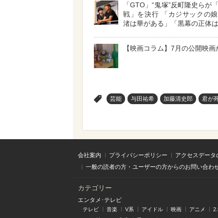
「GTO」“鬼塚”反町隆史らが
戦」を決行 「カジサックの
渚は華がある」「黒幕の正体
【映画コラム】7月の公開映画
>
芸能
与田祐希
加藤清史郎
君が
会社案内
プライバシーポリシー
アクセスデータ
一般の読者の方・ユーザーの方からのお問い合わ
カテゴリー
エンタメ･テレビ
テレビ
音楽
V系
アイドル
映画
アニメ
2