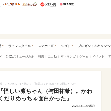
総研 ディズニー特集
mimot.
うまいめし
うまいパン
うまい肉
Medery.
ぴあ総研（うれぴあ）
愛
ライフスタイル
スマホ・IT
シゴト
プレゼント＆キャンペ
メ
2.5次元ミュージカル
演劇
ニコ動
本・マンガ
ゲーム
イベント
希）。かわいいけど怖い」「競馬のくだりめっちゃ面白かった」
「怪しい凛ちゃん（与田祐希）。かわ
くだりめっちゃ面白かった」
2026.5.8 10:10配信