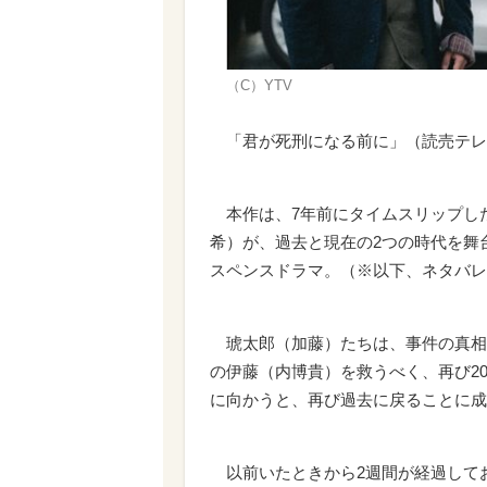
（C）YTV
「君が死刑になる前に」（読売テレ
本作は、7年前にタイムスリップし
希）が、過去と現在の2つの時代を舞
スペンスドラマ。（※以下、ネタバレ
琥太郎（加藤）たちは、事件の真相
の伊藤（内博貴）を救うべく、再び2
に向かうと、再び過去に戻ることに成
以前いたときから2週間が経過して