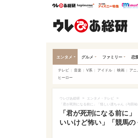
ウレぴあ総研
ハピママ*
ウレぴあ
ウレ
エンタメ
グルメ
ファミリー
恋
テレビ
音楽
V系
アイドル
映画
アニ
ヒーロー
>
>
ウレぴあ総研
エンタメ・テレビ
「君が死刑になる前に」「怪しい凛ちゃん（与田祐
「君が死刑になる前に」
いいけど怖い」「競馬の