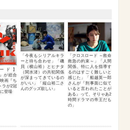
「今夜もシリアルキラ
「クロスロード ～救命
ーと待ち合わせ」「磯
救急の約束～」「人間
貝（横山裕）とヒナタ
関係、特に人を指導す
ード】
（関水渚）の共犯関係
るのはすごく難しいと
K』が総合
が深まってきているの
感じた」「船越英一郎
 映画『ち
がいい」「縦山裕二さ
さんが『刑事面に似て
トラが2冠
んのグッズ欲しい」
いると言われたことが
位に登場
ある』って、そりゃあ2
時間ドラマの帝王だも
の」