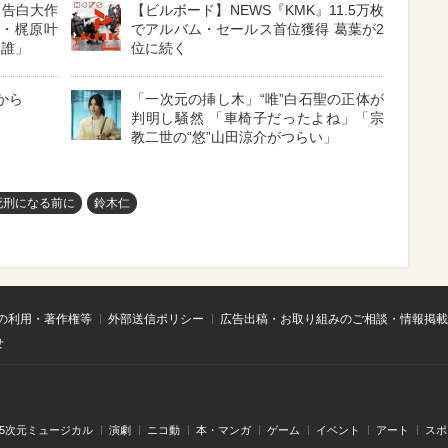
「告白大作
【ビルボード】NEWS『KMK』11.5万枚
娘・梶原叶
でアルバム・セールス首位獲得 葛葉が2
は誰」
位に続く
から
「一次元の挿し木」“唯”白石聖の正体が
判明し騒然 「車椅子だったよね」「宗
教二世の“悠”山田涼介がつらい」
死刑になる前に
鈴木仁
の利用・著作権等
外部送信ポリシー
広告出稿・お取り組みのご相談・情報掲載
せ
.5次元ミュージカル
演劇
ニコ動
本・マンガ
ゲーム
イベント
アート
スポ