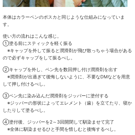
本体はカラーペンのポスカと同じような仕組みになっていま
す。
使い方の流れはこんな感じ。
①塗る前にスティックを軽く振る
※キャップを外して振ると潤滑剤が飛び散っちゃう場合がある
ので必ずキャップをして振るべし。
②キャップを外し、ペン先を数回押し付け潤滑剤を出す
※潤滑剤が出過ぎて後悔しないように、不要なDMなどを用意
して押し付けるべし。
③ペン先に染み込んだ潤滑剤をジッパーに塗付する
※ジッパーの形状によってエレメント（歯）を立てたり、寝か
したりして塗るべし。
④塗付後、ジッパーを2～3回開閉して馴染ませて完了
※全体に馴染ませるひと手間を惜しむと後悔するべし。