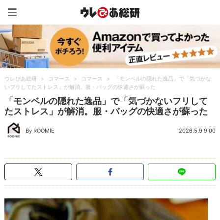
ウレぴあ総研（うれぴあ）
ウレぴあ総研
>
コマース
>
コマース
>
「モンベルの隠れた逸品」で「気づかな
いフリしてたストレス」が解消。服・バッグの快適さが蘇った
「モンベルの隠れた逸品」で「気づかないフリして
たストレス」が解消。服・バッグの快適さが蘇った
By ROOMIE
2026.5.9 9:00