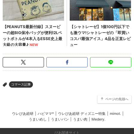
コマース記事
>
ページの先頭へ
ウレぴあ総研
|
ハピママ*
|
ウレぴあ総研 ディズニー特集
|
mimot.
|
うまいめし
|
うまいパン
|
うまい肉
|
Medery.
ぴあ関連サイト