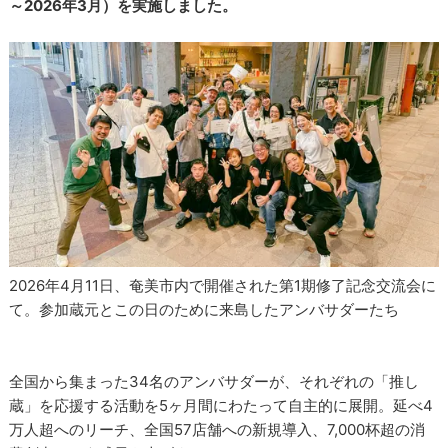
～2026年3月）を実施しました。
2026年4月11日、奄美市内で開催された第1期修了記念交流会に
て。参加蔵元とこの日のために来島したアンバサダーたち
全国から集まった34名のアンバサダーが、それぞれの「推し
蔵」を応援する活動を5ヶ月間にわたって自主的に展開。延べ4
万人超へのリーチ、全国57店舗への新規導入、7,000杯超の消