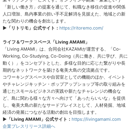
「新しい働き方」の提案を通じて、転職なき移住の促進や関係
人口増加、島内事業の担い手不足解消を見据えた、地域との新
たな関わりの機会を創出します。
▶︎「リトリモ」公式サイト：
https://ritoremo.com/
ライフ＆ワークスペース「Living AMAMI」
「Living AMAMI」は、合同会社KAZAMIが運営する、「Co-
Working, Co-Studying, Co-Doing（共に働き、共に学び、共に
動く）」をコンセプトとした、多様な目的に応じた繋がりや長
期的なネットワークを築ける奄美大島の交流拠点です。
コワーキングスペースや自習室としての機能のほか、イベント
やチャレンジキッチン・ポップアップショップ等の取り組みを
通じたスモールビジネスの実践や新たなチャレンジの機会な
ど、島に関わる様々な方々へ向けて「あったらいいな」を提供
し、奄美大島の新たなサードプレイスとして、人材発掘、地域
経済の発展につながる活動の創出を目指します。
▶︎「Living AMAMI」公式サイト：
https://livingamami.com
企業プレスリリース詳細へ