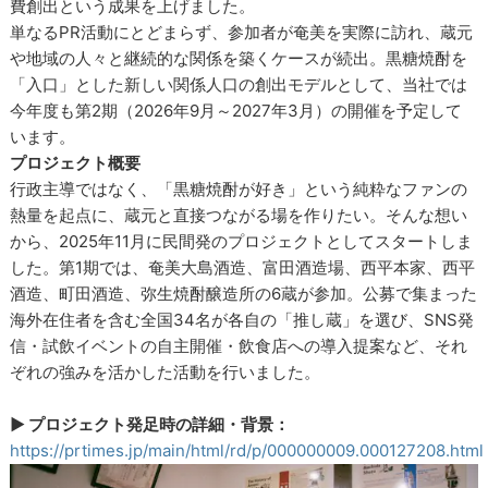
費創出という成果を上げました。
単なるPR活動にとどまらず、参加者が奄美を実際に訪れ、蔵元
や地域の人々と継続的な関係を築くケースが続出。黒糖焼酎を
「入口」とした新しい関係人口の創出モデルとして、当社では
今年度も第2期（2026年9月～2027年3月）の開催を予定して
います。
プロジェクト概要
行政主導ではなく、「黒糖焼酎が好き」という純粋なファンの
熱量を起点に、蔵元と直接つながる場を作りたい。そんな想い
から、2025年11月に民間発のプロジェクトとしてスタートしま
した。第1期では、奄美大島酒造、富田酒造場、西平本家、西平
酒造、町田酒造、弥生焼酎醸造所の6蔵が参加。公募で集まった
海外在住者を含む全国34名が各自の「推し蔵」を選び、SNS発
信・試飲イベントの自主開催・飲食店への導入提案など、それ
ぞれの強みを活かした活動を行いました。
▶ プロジェクト発足時の詳細・背景：
https://prtimes.jp/main/html/rd/p/000000009.000127208.html