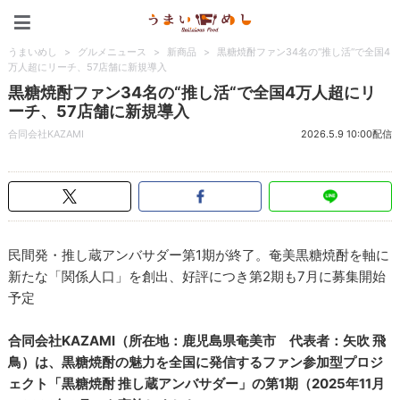
うまいめし
うまいめし
>
グルメニュース
>
新商品
>
黒糖焼酎ファン34名の“推し活“で全国4
万人超にリーチ、57店舗に新規導入
黒糖焼酎ファン34名の“推し活“で全国4万人超にリ
ーチ、57店舗に新規導入
合同会社KAZAMI
2026.5.9 10:00配信
民間発・推し蔵アンバサダー第1期が終了。奄美黒糖焼酎を軸に
新たな「関係人口」を創出、好評につき第2期も7月に募集開始
予定
合同会社KAZAMI（所在地：鹿児島県奄美市 代表者：矢吹 飛
鳥）は、黒糖焼酎の魅力を全国に発信するファン参加型プロジ
ェクト「黒糖焼酎 推し蔵アンバサダー」の第1期（2025年11月