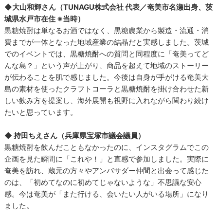
◆大山和輝さん（TUNAGU株式会社 代表／奄美市名瀬出身、茨
城県水戸市在住 ※当時）
黒糖焼酎は単なるお酒ではなく、黒糖農業から製造・流通・消
費までが一体となった地域産業の結晶だと実感しました。茨城
でのイベントでは、黒糖焼酎への質問と同程度に「奄美ってど
んな島？」という声が上がり、商品を超えて地域のストーリー
が伝わることを肌で感じました。今後は自身が手がける奄美大
島の素材を使ったクラフトコーラと黒糖焼酎を掛け合わせた新
しい飲み方を提案し、海外展開も視野に入れながら関わり続け
たいと思っています。
◆ 持田ちえさん（兵庫県宝塚市議会議員）
黒糖焼酎を飲んだこともなかったのに、インスタグラムでこの
企画を見た瞬間に「これや！」と直感で参加しました。実際に
奄美を訪れ、蔵元の方々やアンバサダー仲間と出会って感じた
のは、「初めてなのに初めてじゃないような」不思議な安心
感。今は奄美が「また行ける、会いたい人がいる場所」になり
ました。