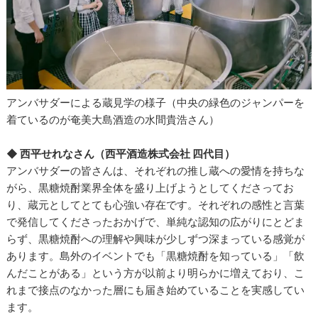
アンバサダーによる蔵見学の様子（中央の緑色のジャンパーを
着ているのが奄美大島酒造の水間貴浩さん）
◆ 西平せれなさん（西平酒造株式会社 四代目）
アンバサダーの皆さんは、それぞれの推し蔵への愛情を持ちな
がら、黒糖焼酎業界全体を盛り上げようとしてくださってお
り、蔵元としてとても心強い存在です。それぞれの感性と言葉
で発信してくださったおかげで、単純な認知の広がりにとどま
らず、黒糖焼酎への理解や興味が少しずつ深まっている感覚が
あります。島外のイベントでも「黒糖焼酎を知っている」「飲
んだことがある」という方が以前より明らかに増えており、こ
れまで接点のなかった層にも届き始めていることを実感してい
ます。