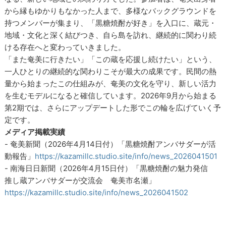
から縁もゆかりもなかった人まで、多様なバックグラウンドを
持つメンバーが集まり、「黒糖焼酎が好き」を入口に、蔵元・
地域・文化と深く結びつき、自ら島を訪れ、継続的に関わり続
ける存在へと変わっていきました。
「また奄美に行きたい」「この蔵を応援し続けたい」という、
一人ひとりの継続的な関わりこそが最大の成果です。民間の熱
量から始まったこの仕組みが、奄美の文化を守り、新しい活力
を生むモデルになると確信しています。2026年9月から始まる
第2期では、さらにアップデートした形でこの輪を広げていく予
定です。
メディア掲載実績
- 奄美新聞（2026年4月14日付）「黒糖焼酎アンバサダーが活
動報告」
https://kazamillc.studio.site/info/news_2026041501
- 南海日日新聞（2026年4月15日付）「黒糖焼酎の魅力発信
推し蔵アンバサダーが交流会 奄美市名瀬」
https://kazamillc.studio.site/info/news_2026041502