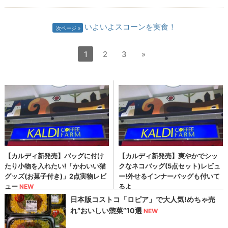
いよいよスコーンを実食！
次ページ
1
2
3
»