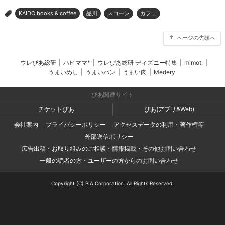
KAIDO books & coffee
品川
スコーン
カフェ
>
ページの先頭へ
ウレぴあ総研
|
ハピママ*
|
ウレぴあ総研 ディズニー特集
|
mimot.
|
うまいめし
|
うまいパン
|
うまい肉
|
Medery.
ぴあ関連サイト
チケットぴあ
ぴあ(アプリ&Web)
会社案内
プライバシーポリシー
アクセスデータの利用・著作権等
外部送信ポリシー
広告出稿・お取り組みのご相談・情報掲載・その他お問い合わせ
一般の読者の方・ユーザーの方からのお問い合わせ
Copyright (C) PIA Corporation. All Rights Reserved.