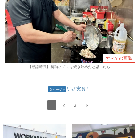
すべての画像
【感謝韓激】 海鮮チヂミを焼き始めたと思ったら
いざ実食！
次ページ
1
2
3
»