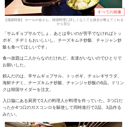
すべての画像
【感謝韓激】 ホールの金さん。韓国料理に詳しくなくても彼女が教えてくれる
から安心
「サムギョプサルでしょ、あとは辛いのが苦手でなければトッ
ポギ、チヂミもおいしいし、チーズキムチ炒飯、チャジャン炒
飯も食べてほしいです」
食べ放題は二人からなのだけれど、友達がいないのでひとりで
お願いした。
頼んだのは、辛サムギョプサル、トッポギ、チョレギサラダ、
海鮮チヂミ、チーズキムチ炒飯、チャンジャ炒飯の6品。ドリン
クは韓国サイダーを注文。
入口脇にある厨房で2人の料理人が料理を作っていた。3つ口だ
ったか4つ口のガスコンロを駆使して同時進行で2品、3品作る
みたい。