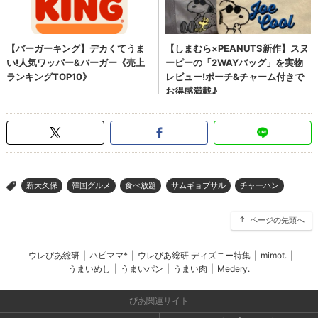
新大久保
韓国グルメ
食べ放題
サムギョプサル
チャーハン
>
ページの先頭へ
ウレぴあ総研
|
ハピママ*
|
ウレぴあ総研 ディズニー特集
|
mimot.
|
うまいめし
|
うまいパン
|
うまい肉
|
Medery.
ぴあ関連サイト