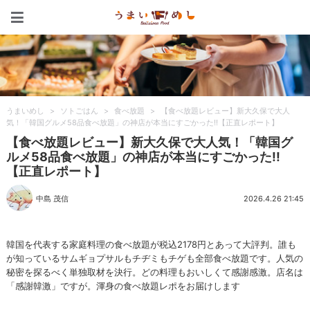
うまいめし
うまいめし
>
ソトごはん
>
食べ放題
>
【食べ放題レビュー】新大久保で大人
気！「韓国グルメ58品食べ放題」の神店が本当にすごかった!!【正直レポート】
【食べ放題レビュー】新大久保で大人気！「韓国グ
ルメ58品食べ放題」の神店が本当にすごかった!!
【正直レポート】
中島 茂信
2026.4.26 21:45
韓国を代表する家庭料理の食べ放題が税込2178円とあって大評判。誰も
が知っているサムギョプサルもチヂミもチゲも全部食べ放題です。人気の
秘密を探るべく単独取材を決行。どの料理もおいしくて感謝感激。店名は
「感謝韓激」ですが。渾身の食べ放題レポをお届けします