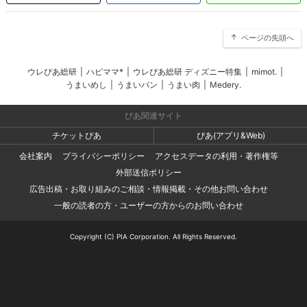
ページの先頭へ
ウレぴあ総研
|
ハピママ*
|
ウレぴあ総研 ディズニー特集
|
mimot.
|
うまいめし
|
うまいパン
|
うまい肉
|
Medery.
ぴあ関連サイト
チケットぴあ
ぴあ(アプリ&Web)
会社案内
プライバシーポリシー
アクセスデータの利用・著作権等
外部送信ポリシー
広告出稿・お取り組みのご相談・情報掲載・その他お問い合わせ
一般の読者の方・ユーザーの方からのお問い合わせ
Copyright (C) PIA Corporation. All Rights Reserved.