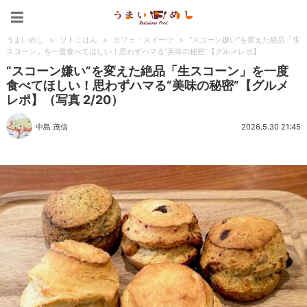
うまいめし
うまいめし
>
ソトごはん
>
カフェ・スイーツ
>
“スコーン嫌い”を変えた絶品「生
スコーン」を一度食べてほしい！思わずハマる“美味の秘密”【グルメレポ】
“スコーン嫌い”を変えた絶品「生スコーン」を一度
食べてほしい！思わずハマる“美味の秘密”【グルメ
レポ】（写真 2/20）
中島 茂信
2026.5.30 21:45