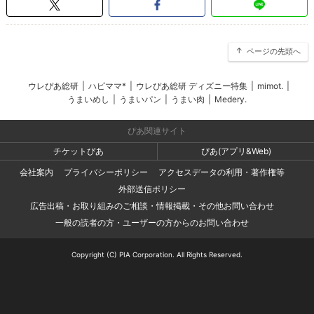
ページの先頭へ
ウレぴあ総研
|
ハピママ*
|
ウレぴあ総研 ディズニー特集
|
mimot.
|
うまいめし
|
うまいパン
|
うまい肉
|
Medery.
ぴあ関連サイト
チケットぴあ
ぴあ(アプリ&Web)
会社案内
プライバシーポリシー
アクセスデータの利用・著作権等
外部送信ポリシー
広告出稿・お取り組みのご相談・情報掲載・その他お問い合わせ
一般の読者の方・ユーザーの方からのお問い合わせ
Copyright (C) PIA Corporation. All Rights Reserved.