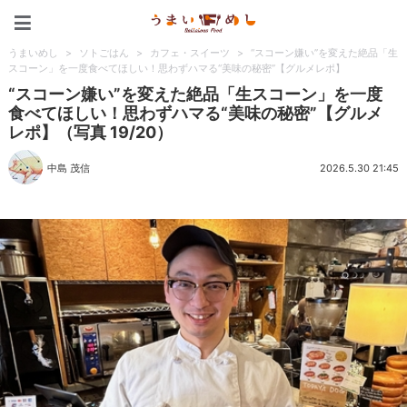
うまいめし
うまいめし
>
ソトごはん
>
カフェ・スイーツ
>
“スコーン嫌い”を変えた絶品「生
スコーン」を一度食べてほしい！思わずハマる“美味の秘密”【グルメレポ】
“スコーン嫌い”を変えた絶品「生スコーン」を一度
食べてほしい！思わずハマる“美味の秘密”【グルメ
レポ】（写真 19/20）
中島 茂信
2026.5.30 21:45