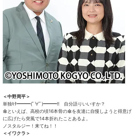
＜中野周平＞
単独ｷﾀ━━━(ﾟ∀ﾟ)━━━!! 自分語りいいすか？
傘といえば、高校の頃16本骨の傘を友達に自慢しようと得意げ
に広げたら突風で14本折れたことあるよ。
ノスタルジー！来てね！！
＜イワクラ＞