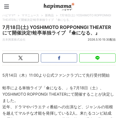
ハピママ*
ハピママ*
>
ママニュース
>
新商品
>
7月18日(土) YOSHIMOTO ROPPONNGI
THEATERにて開催決定!蛙亭単独ライブ 『傘になる、』
7月18日(土) YOSHIMOTO ROPPONNGI THEATER
にて開催決定!蛙亭単独ライブ 『傘になる、』
吉本興業株式会社
2026.5.10 15:30配信
5月14日（木）11:00より公式ファンクラブにて先行受付開始
蛙亭による単独ライブ「傘になる、」を7月18日（土）、
YOSHIMOTO ROPPONGI THEATERにて開催することが決定し
ました。
近年、ドラマやバラエティ番組への出演など、ジャンルの垣根
を越えてマルチな才能を発揮している2人。来たるコンビ結成