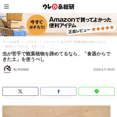
ウレぴあ総研（うれぴあ）
ウレぴあ総研
>
コマース
>
コマース
>
虫が苦手で観葉植物を諦めてるなら、
「食器からできた土」を使うべし
虫が苦手で観葉植物を諦めてるなら、「食器からで
きた土」を使うべし
By ROOMIE
2026.5.11 16:00