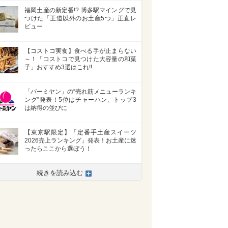
福岡土産の新定番!? 博多駅マイングで見
つけた「王道以外のお土産5つ」正直レ
ビュー
【コストコ実食】食べる手が止まらない
～！「コストコで見つけた大容量の和菓
子」おすすめ3選はこれ!!
「バーミヤン」の“売れ筋メニューランキ
ング”発表！5位はチャーハン、トップ3
は納得の並びに
【東京駅限定】「定番手土産スイーツ
2026売上ランキング」発表！お土産に迷
ったらここから選ぼう！
続きを読み込む