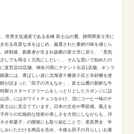
月は、世界文化遺産である名峰 富士山の麓、静岡県富士市に
き出る良質な水をはじめ、厳選された素材の味を感じら
。終戦後、創業者が生まれ故郷の富士市に戻り、「意気
少しでも明るく元気にしたい」、そんな思いで始めたの
に直営店22店舗、神奈川県にテナント出店1店舗、オンラ
銘菓には、香ばしい皮に北海道十勝産小豆と氷砂糖を使
餅が詰まった「田子の月もなか」、富士山麓の新鮮な牛
特製カスタードクリームをしっとりとしたスポンジに詰
山頂」にはホワイトチョコをかけ、頂にコーヒー味のチ
富士山に見立てています。日本の文化や季節感、風土を
子作りの伝統的な技術や美しさを大切にしながらも、洋
ネオ和菓子」の開発にも取り組むことで、老若男女、年
しみいただける商品を含め、今後も田子の月らしいお菓