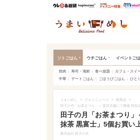
ウレぴあ総研
ハピママ*
ウレぴあ
うま
ソトごはん
ウチごはん
イベントご
焼肉
寿司・海鮮
食べ放題
カフェ・スイ
中華
デートごはん
ごほうびごはん
ひと
>
>
>
うまいめし
グルメニュース
新商品
田子の月「お茶まつり」～ 直営店舗にて開催 特別
田子の月「お茶まつり」～
抹茶 黒富士」5個お買い
株式会社 田子の月