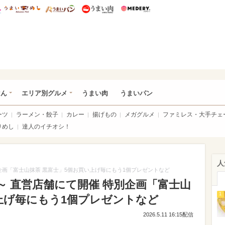
総研 ディズニー特集
mimot.
うまいめし
うまいパン
うまい肉
Medery.
いめし
はん
エリア別グルメ
うまい肉
うまいパン
ーツ
ラーメン・餃子
カレー
揚げもの
メガグルメ
ファミレス・大手チェ
りめし
達人のイチオシ！
人
企画「富士山抹茶 黒富士」5個お買い上げ毎にもう1個プレゼントなど
 直営店舗にて開催 特別企画「富士山
1
上げ毎にもう1個プレゼントなど
2026.5.11 16:15配信