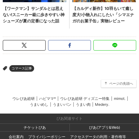
コマース記事
>
ページの先頭へ
ウレぴあ総研
|
ハピママ*
|
ウレぴあ総研 ディズニー特集
|
mimot.
|
うまいめし
|
うまいパン
|
うまい肉
|
Medery.
ぴあ関連サイト
チケットぴあ
ぴあ(アプリ&Web)
会社案内
プライバシーポリシー
アクセスデータの利用・著作権等