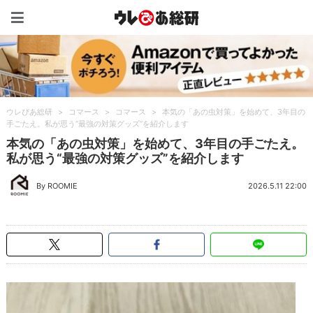
ウレぴあ総研（うれぴあ）
ウレぴあ総研
>
コマース
>
コマース
>
本気の「あの虫対策」を始めて、3年目の
手ごたえ。私が思う“最強の対策グッズ”を紹介します
本気の「あの虫対策」を始めて、3年目の手ごたえ。
私が思う“最強の対策グッズ”を紹介します
By ROOMIE
2026.5.11 22:00