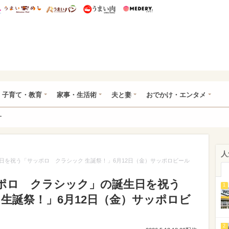
総研 ディズニー特集
mimot.
うまいめし
うまいパン
うまい肉
Medery.
ママ*
子育て・教育
家事・生活術
夫と妻
おでかけ・エンタメ
ー
人
を祝う「サッポロ クラシック 生誕祭！」6月12日（金）サッポロビール
ポロ クラシック」の誕生日を祝う
1
生誕祭！」6月12日（金）サッポロビ
2