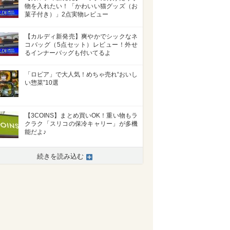
物を入れたい！「かわいい猫グッズ（お
菓子付き）」2点実物レビュー
【カルディ新発売】爽やかでシックなネ
コバッグ（5点セット）レビュー！外せ
るインナーバッグも付いてるよ
「ロピア」で大人気！めちゃ売れ“おいし
い惣菜”10選
【3COINS】まとめ買いOK！重い物もラ
クラク「スリコの保冷キャリー」が多機
能だよ♪
続きを読み込む