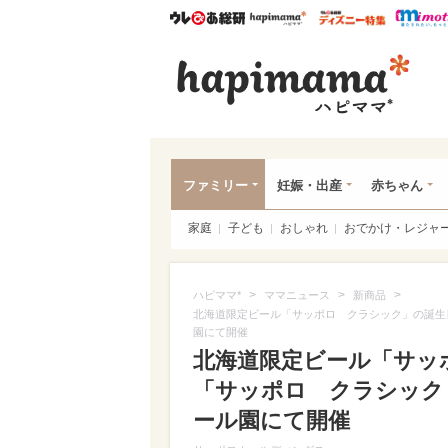
ウレぴあ総研
ハピママ*
ウレぴあ
ハピ
ファミリー
妊娠・出産
赤ちゃん
家庭
子ども
おしゃれ
おでかけ・レジャ
>
>
>
ハピママ*
ママニュース
新商品
北海道限定ビール「サッポロ クラシック」の誕生日
園にて開催
北海道限定ビール「サッ
「サッポロ クラシック 
ール園にて開催