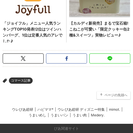
コマース記事
>
ページの先頭へ
ウレぴあ総研
|
ハピママ*
|
ウレぴあ総研 ディズニー特集
|
mimot.
|
うまいめし
|
うまいパン
|
うまい肉
|
Medery.
ぴあ関連サイト