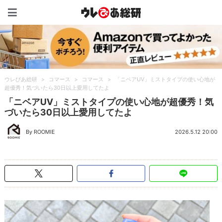
ウレぴあ総研（うれぴあ）
ウレぴあ総研
>
コマース
>
コマース
>
「ニベアUV」ミストタイプの使い心地が
超優秀！気づいたら30日以上愛用してたよ
「ニベアUV」ミストタイプの使い心地が超優秀！気
づいたら30日以上愛用してたよ
By ROOMIE
2026.5.12 20:00