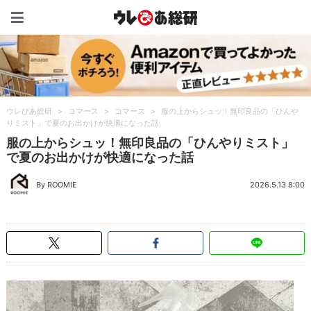
ウレぴあ総研（うれぴあ）
ウレぴあ総研
>
コマース
>
コマース
>
服の上からシュッ！無印良品の「ひんや
りミスト」で夏のお出かけが快適になった話
服の上からシュッ！無印良品の「ひんやりミスト」
で夏のお出かけが快適になった話
By ROOMIE
2026.5.13 8:00