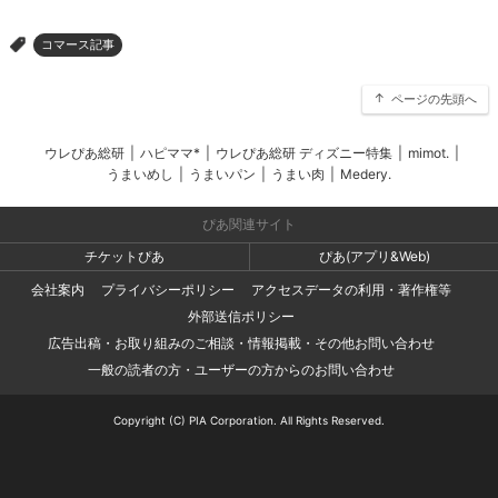
コマース記事
>
ページの先頭へ
ウレぴあ総研
|
ハピママ*
|
ウレぴあ総研 ディズニー特集
|
mimot.
|
うまいめし
|
うまいパン
|
うまい肉
|
Medery.
ぴあ関連サイト
チケットぴあ
ぴあ(アプリ&Web)
会社案内
プライバシーポリシー
アクセスデータの利用・著作権等
外部送信ポリシー
広告出稿・お取り組みのご相談・情報掲載・その他お問い合わせ
一般の読者の方・ユーザーの方からのお問い合わせ
Copyright (C) PIA Corporation. All Rights Reserved.