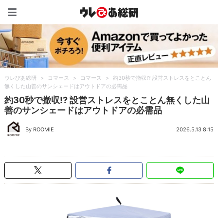
ウレぴあ総研（うれぴあ）
ウレぴあ総研
>
コマース
>
コマース
>
約30秒で撤収!? 設営ストレスをとことん
無くした山善のサンシェードはアウトドアの必需品
約30秒で撤収!? 設営ストレスをとことん無くした山
善のサンシェードはアウトドアの必需品
By ROOMIE
2026.5.13 8:15