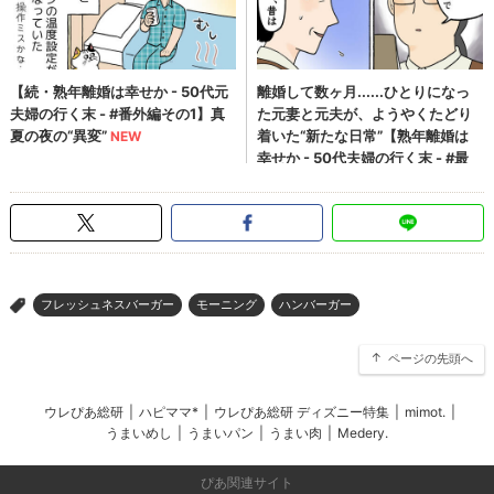
フレッシュネスバーガー
モーニング
ハンバーガー
>
ページの先頭へ
ウレぴあ総研
|
ハピママ*
|
ウレぴあ総研 ディズニー特集
|
mimot.
|
うまいめし
|
うまいパン
|
うまい肉
|
Medery.
ぴあ関連サイト