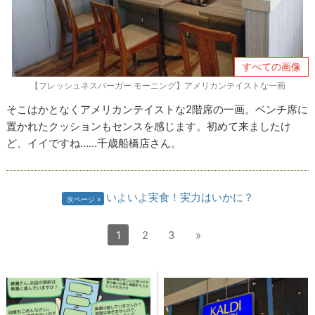
すべての画像
【フレッシュネスバーガー モーニング】アメリカンテイストな一画
そこはかとなくアメリカンテイストな2階席の一画。ベンチ席に
置かれたクッションもセンスを感じます。初めて来ましたけ
ど、イイですね……千歳船橋店さん。
いよいよ実食！実力はいかに？
次ページ
1
2
3
»