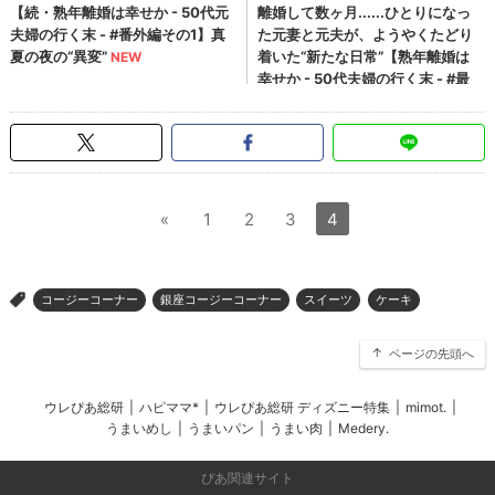
«
1
2
3
4
コージーコーナー
銀座コージーコーナー
スイーツ
ケーキ
>
ページの先頭へ
ウレぴあ総研
|
ハピママ*
|
ウレぴあ総研 ディズニー特集
|
mimot.
|
うまいめし
|
うまいパン
|
うまい肉
|
Medery.
ぴあ関連サイト