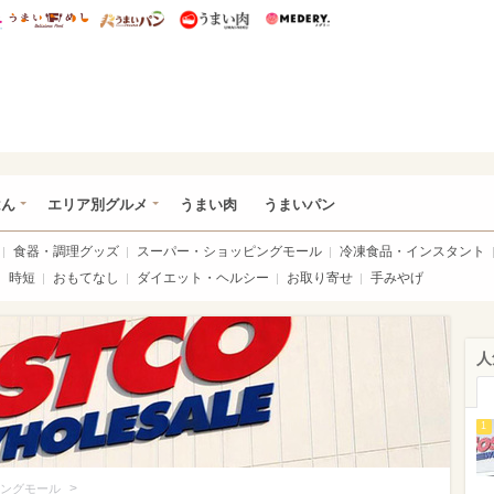
総研 ディズニー特集
mimot.
うまいめし
うまいパン
うまい肉
Medery.
いめし
はん
エリア別グルメ
うまい肉
うまいパン
食器・調理グッズ
スーパー・ショッピングモール
冷凍食品・インスタント
時短
おもてなし
ダイエット・ヘルシー
お取り寄せ
手みやげ
人
1
>
ングモール