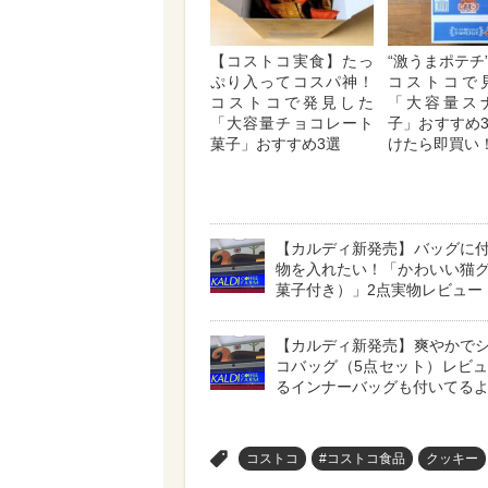
【コストコ実食】たっ
“激うまポテチ
ぷり入ってコスパ神！
コストコで
コストコで発見した
「大容量ス
「大容量チョコレート
子」おすすめ
菓子」おすすめ3選
けたら即買い
【カルディ新発売】バッグに
物を入れたい！「かわいい猫
菓子付き）」2点実物レビュー
【カルディ新発売】爽やかで
コバッグ（5点セット）レビ
るインナーバッグも付いてる
>
コストコ
#コストコ食品
クッキー