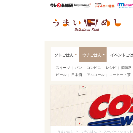
ウレぴあ総研
ハピママ*
ウレぴあ
うま
ソトごはん
ウチごはん
イベントご
スイーツ
パン
コンビニ
レシピ
調味料
ビール
日本酒
アルコール
コーヒー・茶
>
>
うまいめし
ウチごはん
スーパー・ショッピ