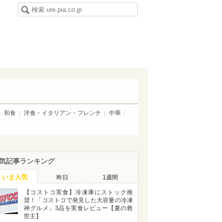
和食
洋食・イタリアン・フレンチ
中華
気記事ランキング
いま人気
昨日
1週間
【コストコ実食】冷凍庫にストック推
奨！「コストコで発見した大容量の冷凍
神グルメ」3品を実食レビュー【夏の救
世主】