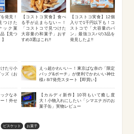
”を発見！
【コストコ実食】食べ
【コストコ実食】12個
見つけた
る手が止まらない～！
入りで1千円以下も！コ
ナック菓
「コストコで見つけた
ストコで「大容量のパ
3品【見つ
大容量の和菓子」おす
ン」最強コスパの3品を
！】
すめ3選はこれ!!
発見したよ!!
付けたり小
えっ超かわいい～！東京ばな奈の「限定
グッズ（お
バッグ&ポーチ」が便利でかわいい神仕
様♪ 8/7発売スタート【即買い】
シックなネ
【カルディ新作】10羽もいて癒し度
ュー！外せ
大！小物入れにしたい「シマエナガのお
よ
菓子缶」実物レビュー
ビスケット
お菓子