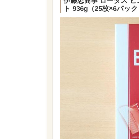
伊藤忠商事 ロータス 
ト 936g（25枚×6パック