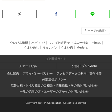
ページの先頭へ
ウレぴあ総研
|
ハピママ*
|
ウレぴあ総研 ディズニー特集
|
mimot.
|
うまいめし
|
うまいパン
|
うまい肉
|
Medery.
ぴあ関連サイト
チケットぴあ
ぴあ(アプリ&Web)
会社案内
プライバシーポリシー
アクセスデータの利用・著作権等
外部送信ポリシー
広告出稿・お取り組みのご相談・情報掲載・その他お問い合わせ
一般の読者の方・ユーザーの方からのお問い合わせ
Copyright (C) PIA Corporation. All Rights Reserved.