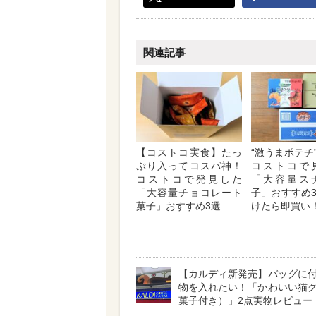
関連記事
【コストコ実食】たっ
“激うまポテチ
ぷり入ってコスパ神！
コストコで
コストコで発見した
「大容量ス
「大容量チョコレート
子」おすすめ
菓子」おすすめ3選
けたら即買い
【カルディ新発売】バッグに
物を入れたい！「かわいい猫
菓子付き）」2点実物レビュー