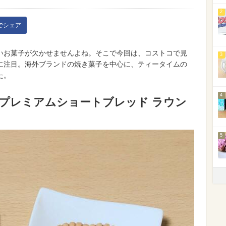
2
kでシェア
いお菓子が欠かせませんよね。そこで今回は、コストコで見
3
に注目。海外ブランドの焼き菓子を中心に、ティータイムの
た。
4
 プレミアムショートブレッド ラウン
円
5