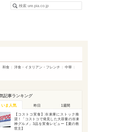
和食
洋食・イタリアン・フレンチ
中華
気記事ランキング
いま人気
昨日
1週間
【コストコ実食】冷凍庫にストック推
奨！「コストコで発見した大容量の冷凍
神グルメ」3品を実食レビュー【夏の救
世主】