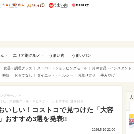
総研 ディズニー特集
mimot.
うまいめし
うまいパン
うまい肉
Medery.
いめし
はん
エリア別グルメ
うまい肉
うまいパン
食器・調理グッズ
スーパー・ショッピングモール
冷凍食品・インスタント
時短
おもてなし
ダイエット・ヘルシー
お取り寄せ
手みやげ
>
ングモール
人
た「大容量クッキー＆ビスケット」おすすめ3選を発表!!
おいしい！コストコで見つけた「大容
1
おすすめ3選を発表!!
2026.5.10 22:00