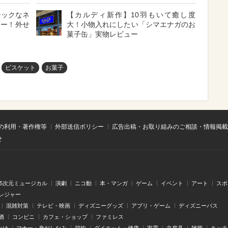
シックなネ
【カルディ新作】10羽もいて癒し度
ュー！外せ
大！小物入れにしたい「シマエナガのお
よ
菓子缶」実物レビュー
ビスケット
お菓子
の利用・著作権等
外部送信ポリシー
広告出稿・お取り組みのご相談・情報掲載
せ
.5次元ミュージカル
演劇
ニコ動
本・マンガ
ゲーム
イベント
アート
スポ
レジャー
混雑対策
テレビ・映画
ディズニーグッズ
アプリ・ゲーム
ディズニーパス
酒
コンビニ
カフェ・ショップ
ファミレス
かけ
マナー・身だしなみ
節約
ダイエット・健康
家電
文房具
雑貨
キッチ