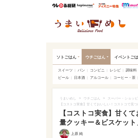
ウレぴあ総研
ハピママ*
ウレぴあ
うま
ソトごはん
ウチごはん
イベントご
スイーツ
パン
コンビニ
レシピ
調味料
ビール
日本酒
アルコール
コーヒー・茶
>
>
うまいめし
ウチごはん
スーパー・ショッピ
【コストコ実食】甘くておいしい！コストコで見つけ
【コストコ実食】甘くて
量クッキー＆ビスケット」
上原 純