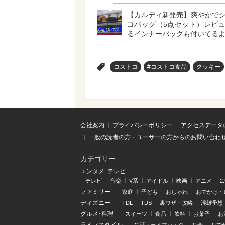
【カルディ新発売】爽やかで
コバッグ（5点セット）レビ
るインナーバッグも付いてる
>
コストコ
#コストコ食品
クッキー
会社案内
プライバシーポリシー
アクセスデータ
一般の読者の方・ユーザーの方からのお問い合わ
カテゴリー
エンタメ･テレビ
テレビ
音楽
V系
アイドル
映画
アニメ
2
ファミリー
家庭
子ども
おしゃれ
おでかけ・
ディズニー
TDL
TDS
裏ワザ・攻略
混雑予想
グルメ･料理
スイーツ
食品
飲料
お菓子
お
ライフスタイル
生活・ライフハック
お金
おで