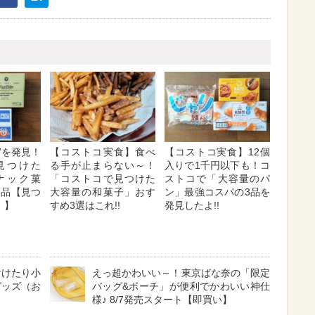
”を発見！
【コストコ実食】食べ
【コストコ実食】12個
見つけた
る手が止まらない～！
入りで1千円以下も！コ
ナック菓
「コストコで見つけた
ストコで「大容量のパ
3品【見つ
大容量の和菓子」おす
ン」最強コスパの3品を
！】
すめ3選はこれ!!
発見したよ!!
付けたり小
えっ超かわいい～！東京ばな奈の「限定
グッズ（お
バッグ&ポーチ」が便利でかわいい神仕
様♪ 8/7発売スタート【即買い】