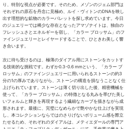
り、特別な視点が必要です。そのため、メゾンのジェム部門は
それぞれの原石を丹念に見極め、ルイ・ヴィトンのDNAを映し
出す理想的な鉱物のカラーパレットを探し求めています。今日
のジュエリーでは稀少な存在となったアマゾナイトは、独自の
フレッシュさとエネルギーを宿し、「カラー ブロッサム」のフ
ァインジュエリーとレイヤードすることで、ひときわ美しく響
き合います。
次に待ち受けるのは、極薄のダイアル用にストーンをカットす
る技術的な挑戦です。わずか0.3-0.6 mmという、「カラー ブ
ロッサム」のファインジュエリーに用いられるストーンの約3
分の1の厚みでありながら、ストーンの構造を損なうことなく仕
上げられています。ストーンは薄く切り出した後、精密機械を
使って、「カラー ブロッサム」の特徴となる丸みを帯びた美し
いフォルムと輝きを再現するよう繊細なカーブを描きながら成
形されます。最後に、完璧になめらかで艶やかな仕上げを実現
し、本コレクションならではのさりげないボリューム感を際立
たせるため、それぞれのダイアルは、メティエダールの専門ア
トリエ「ラ・ファブリク・デ・ザール」にて、手作業で磨き上