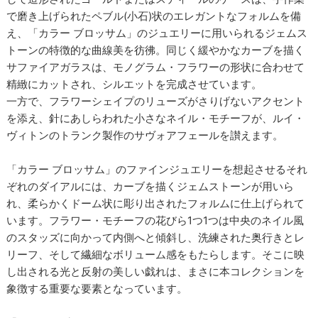
で磨き上げられたペブル(小石)状のエレガントなフォルムを備
え、「カラー ブロッサム」のジュエリーに用いられるジェムス
トーンの特徴的な曲線美を彷彿。同じく緩やかなカーブを描く
サファイアガラスは、モノグラム・フラワーの形状に合わせて
精緻にカットされ、シルエットを完成させています。
一方で、フラワーシェイプのリューズがさりげないアクセント
を添え、針にあしらわれた小さなネイル・モチーフが、ルイ・
ヴィトンのトランク製作のサヴォアフェールを讃えます。
「カラー ブロッサム」のファインジュエリーを想起させるそれ
ぞれのダイアルには、カーブを描くジェムストーンが用いら
れ、柔らかくドーム状に彫り出されたフォルムに仕上げられて
います。フラワー・モチーフの花びら1つ1つは中央のネイル風
のスタッズに向かって内側へと傾斜し、洗練された奥行きとレ
リーフ、そして繊細なボリューム感をもたらします。そこに映
し出される光と反射の美しい戯れは、まさに本コレクションを
象徴する重要な要素となっています。