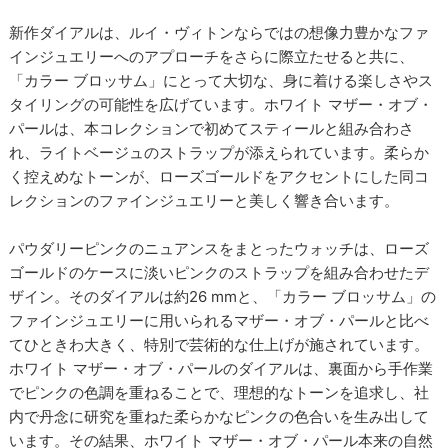
新作ダイアルは、ルイ・ヴィトンならではの想像力豊かなファ
インジュエリーへのアプローチをさらに際立たせると共に、
「カラー ブロッサム」にとって大切な、身に着ける楽しさやス
タイリングの可能性を広げています。ホワイト マザー・オブ・
パールは、本コレクションで初めてスティールと組み合わさ
れ、ライトベージュのストラップが添えられています。柔らか
く控えめなトーンが、ローズゴールドをアクセントにした同コ
レクションのファインジュエリーと美しく響き合います。
パウダリーピンクのニュアンスをまとったウォッチは、ローズ
ゴールドのケースに淡いピンクのストラップを組み合わせたデ
ザイン。そのダイアルは約26 mmと、「カラー ブロッサム」の
ファインジュエリーに用いられるマザー・オブ・パールと比べ
てひときわ大きく、特別で芸術的な仕上げが施されています。
ホワイト マザー・オブ・パールのダイアルは、裏面から手作業
でピンクの色調を重ねることで、理想的なトーンを追求し、社
内で丹念に研究を重ねた柔らかなピンクの色合いを生み出して
います。その結果、ホワイト マザー・オブ・パール本来の自然