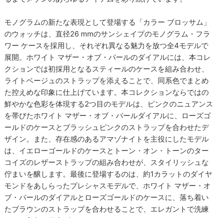
モノグラムの新たな表現として登場する「カラー ブロッサム」
のウォッチは、直径26 mmのサンシェイプのモノグラム・フラ
ワー ケースを採用し、それぞれ異なる魅力を放つ全4モデルで
展開。ホワイト マザー・オブ・パールのダイアルには、本コレ
クションでは初採用となるスティールのケースを組み合わせ、
ライトベージュのストラップを添えることで、同系色でまとめ
た控えめな印象に仕上げています。本コレクションならではの
鮮やかな色彩を体現する2つ目のモデルは、ピンクのニュアンス
を帯びたホワイト マザー・オブ・パールダイアルに、ローズゴ
ールドのケースとブラッシュピンクのストラップを合わせたデ
ザイン。また、存在感のあるアマゾナイトを主役にしたモデル
は、イエローゴールドのケースとトーン・オン・トーンのター
コイズのレザーストラップの組み合わせが、スタイリッシュな
佇まいを醸します。最後に登場するのは、約1カラットのダイヤ
モンドをあしらったプレシャスモデルで、ホワイト マザー・オ
ブ・パールのダイアルとローズゴールドのケースに、落ち着い
たブラウンのストラップを合わせることで、エレガントで洗練