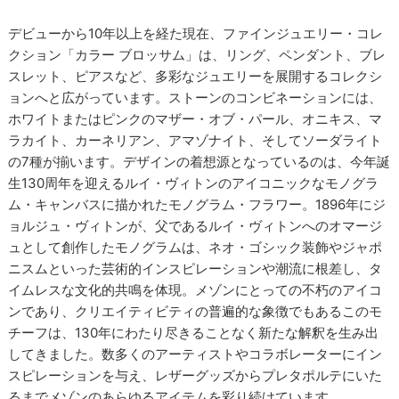
デビューから10年以上を経た現在、ファインジュエリー・コレ
クション「カラー ブロッサム」は、リング、ペンダント、ブレ
スレット、ピアスなど、多彩なジュエリーを展開するコレクシ
ョンへと広がっています。ストーンのコンビネーションには、
ホワイトまたはピンクのマザー・オブ・パール、オニキス、マ
ラカイト、カーネリアン、アマゾナイト、そしてソーダライト
の7種が揃います。デザインの着想源となっているのは、今年誕
生130周年を迎えるルイ・ヴィトンのアイコニックなモノグラ
ム・キャンバスに描かれたモノグラム・フラワー。1896年にジ
ョルジュ・ヴィトンが、父であるルイ・ヴィトンへのオマージ
ュとして創作したモノグラムは、ネオ・ゴシック装飾やジャポ
ニスムといった芸術的インスピレーションや潮流に根差し、タ
イムレスな文化的共鳴を体現。メゾンにとっての不朽のアイコ
ンであり、クリエイティビティの普遍的な象徴でもあるこのモ
チーフは、130年にわたり尽きることなく新たな解釈を生み出
してきました。数多くのアーティストやコラボレーターにイン
スピレーションを与え、レザーグッズからプレタポルテにいた
るまでメゾンのあらゆるアイテムを彩り続けています。