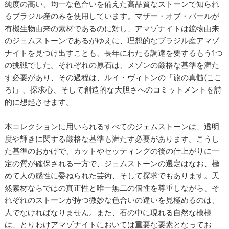
純度の高い、均一な色合いを備えた高品質なストーンで知られ
るブラジル産のみを使用しています。マザー・オブ・パールが
有機生物由来の素材であるのに対し、アマゾナイトは鉱物由来
のジェムストーンであるがゆえに、理想的なブラジル産アマゾ
ナイトを見つけ出すことも、長年にわたる調達を要するもう1つ
の挑戦でした。それぞれの原石は、メゾンの厳格な基準を満た
す必要があり、その過程は、ルイ・ヴィトンの「旅の真髄(ここ
ろ)」、探求心、そして創造的な大胆さへのコミットメントを詩
的に想起させます。
本コレクションに用いられるすべてのジェムストーンは、透明
度や輝きに関する厳格な基準も満たす必要があります。こうし
た基準のおかげで、カットやセッティングの後の仕上がりに一
定の質が確保される一方で、ジェムストーンの選定はなお、極
めて人の感性に委ねられた芸術、そして探求でもあります。天
然素材ならではの真正性と唯一無二の個性を尊重しながら、そ
れぞれのストーンが持つ微妙な色合いの違いを見極めるのは、
人でなければなりません。また、石の中に現れる自然な模様
は、とりわけアマゾナイトにおいては重要な要素となってお