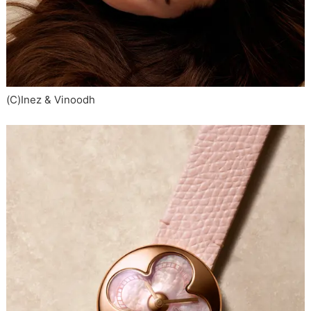
(C)Inez & Vinoodh