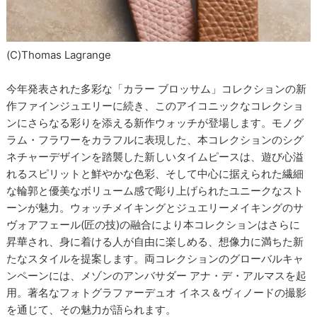
(C)Thomas Lagrange
今年発表された多彩な「カラー ブロッサム」コレクションの新
作ファインジュエリーに続き、このアイコニックなコレクショ
ンにさらなる彩りを添える新作ウォッチが登場します。モノグ
ラム・フラワーをカラフルに表現した、本コレクションのシグ
ネチャーデザインを踏襲した新しいタイムピースは、遊び心溢
れるスピリットと鮮やかな色彩、そして中心に据えられた繊細
な輪郭と優美なボリューム感で彫り上げられたユニークなスト
ーンが魅力。ウォッチメイキングとジュエリーメイキングのサ
ヴォアフェール(匠の技)の融合により本コレクションはさらに
昇華され、身に着ける人が自由に楽しめる、想像力に満ちた新
たなスタイルを提案します。両コレクションのグローバルキャ
ンペーンには、メゾンのアンバサダー アナ・デ・アルマスを起
用。著名なフォトグラファーデュオ イネス＆ヴィノードの撮影
を通じて、その魅力が語られます。