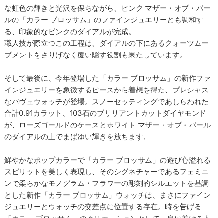
な虹色の輝きと光沢を保ちながら、ピンク マザー・オブ・パー
ルの「カラー ブロッサム」のファインジュエリーとも調和す
る、印象的なピンクのダイアルが完成。
職人技が際立つこの工程は、ダイアルの下にあるクォーツムー
ブメントをさりげなく覆い隠す役割も果たしています。
そして最後に、今年登場した「カラー ブロッサム」の新作ファ
インジュエリーを象徴するピースから着想を得た、プレシャス
なパヴェウォッチが登場。スノーセッティングであしらわれた
合計0.91カラット、103石のブリリアントカットダイヤモンド
が、ローズゴールドのケースとホワイト マザー・オブ・パール
のダイアルの上でまばゆい輝きを放ちます。
鮮やかなポップカラーで「カラー ブロッサム」の遊び心溢れる
スピリットを美しく表現し、そのシグネチャーであるフェミニ
ンで柔らかなモノグラム・フラワーの彫刻的シルエットを基調
とした新作「カラー ブロッサム」ウォッチは、まさにファイン
ジュエリーとウォッチの交差点に位置する存在。時を告げる