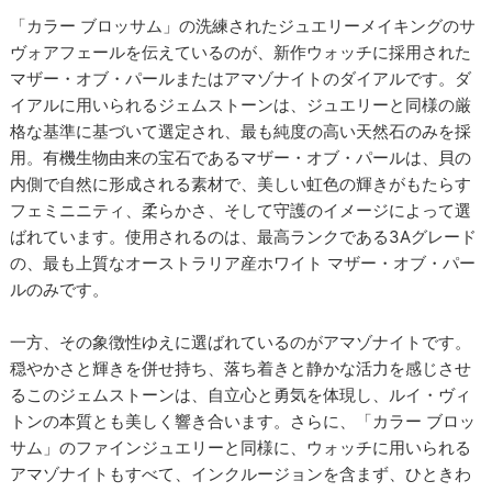
「カラー ブロッサム」の洗練されたジュエリーメイキングのサ
ヴォアフェールを伝えているのが、新作ウォッチに採用された
マザー・オブ・パールまたはアマゾナイトのダイアルです。ダ
イアルに用いられるジェムストーンは、ジュエリーと同様の厳
格な基準に基づいて選定され、最も純度の高い天然石のみを採
用。有機生物由来の宝石であるマザー・オブ・パールは、貝の
内側で自然に形成される素材で、美しい虹色の輝きがもたらす
フェミニニティ、柔らかさ、そして守護のイメージによって選
ばれています。使用されるのは、最高ランクである3Aグレード
の、最も上質なオーストラリア産ホワイト マザー・オブ・パー
ルのみです。
一方、その象徴性ゆえに選ばれているのがアマゾナイトです。
穏やかさと輝きを併せ持ち、落ち着きと静かな活力を感じさせ
るこのジェムストーンは、自立心と勇気を体現し、ルイ・ヴィ
トンの本質とも美しく響き合います。さらに、「カラー ブロッ
サム」のファインジュエリーと同様に、ウォッチに用いられる
アマゾナイトもすべて、インクルージョンを含まず、ひときわ