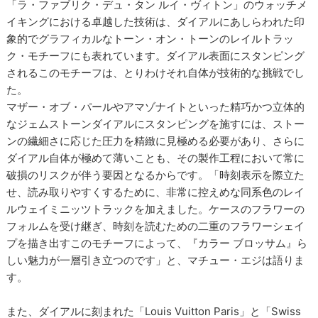
「ラ・ファブリク・デュ・タン ルイ・ヴィトン」のウォッチメ
イキングにおける卓越した技術は、ダイアルにあしらわれた印
象的でグラフィカルなトーン・オン・トーンのレイルトラッ
ク・モチーフにも表れています。ダイアル表面にスタンピング
されるこのモチーフは、とりわけそれ自体が技術的な挑戦でし
た。
マザー・オブ・パールやアマゾナイトといった精巧かつ立体的
なジェムストーンダイアルにスタンピングを施すには、ストー
ンの繊細さに応じた圧力を精緻に見極める必要があり、さらに
ダイアル自体が極めて薄いことも、その製作工程において常に
破損のリスクが伴う要因となるからです。「時刻表示を際立た
せ、読み取りやすくするために、非常に控えめな同系色のレイ
ルウェイミニッツトラックを加えました。ケースのフラワーの
フォルムを受け継ぎ、時刻を読むための二重のフラワーシェイ
プを描き出すこのモチーフによって、『カラー ブロッサム』ら
しい魅力が一層引き立つのです」と、マチュー・エジは語りま
す。
また、ダイアルに刻まれた「Louis Vuitton Paris」と「Swiss