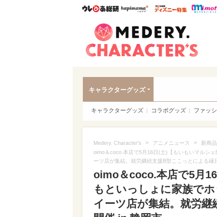
ウレぴあ総研
ハピママ*
ウレぴあ
Meder
キャラクターグッズ
キャラクターグッズ
コラボグッズ
ファッシ
>
>
Medery. Character's
アニメニュース
新商品
oimo＆coco.本店で5月16日(土)【もいもい
ーツ店が集結。就労継続支援B型ここっとによる縁日も
oimo＆coco.本店で5
もといっしょに家族でホ
イーツ店が集結。就労継