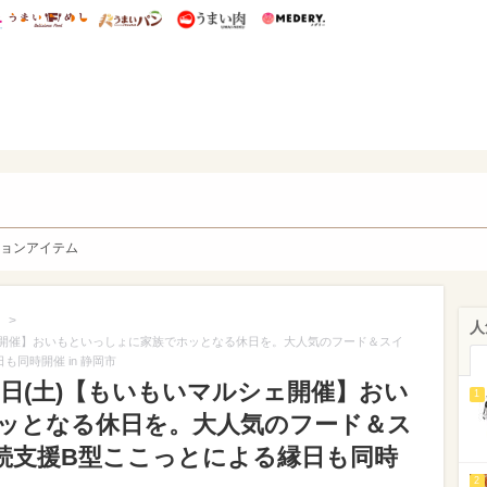
総研 ディズニー特集
mimot.
うまいめし
うまいパン
うまい肉
Medery.
y. Character's
ョンアイテム
>
人
マルシェ開催】おいもといっしょに家族でホッとなる休日を。大人気のフード＆スイ
同時開催 in 静岡市
月16日(土)【もいもいマルシェ開催】おい
1
ッとなる休日を。大人気のフード＆ス
続支援B型ここっとによる縁日も同時
2