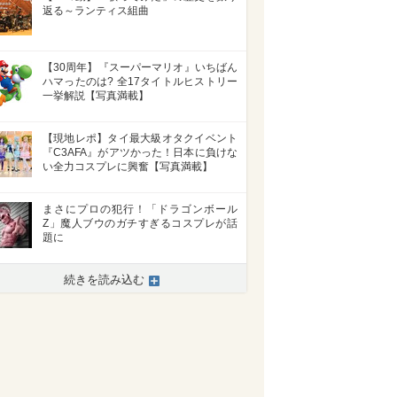
返る～ランティス組曲
【30周年】『スーパーマリオ』いちばん
ハマったのは? 全17タイトルヒストリー
一挙解説【写真満載】
【現地レポ】タイ最大級オタクイベント
『C3AFA』がアツかった！日本に負けな
い全力コスプレに興奮【写真満載】
まさにプロの犯行！「ドラゴンボール
Z」魔人ブウのガチすぎるコスプレが話
題に
続きを読み込む