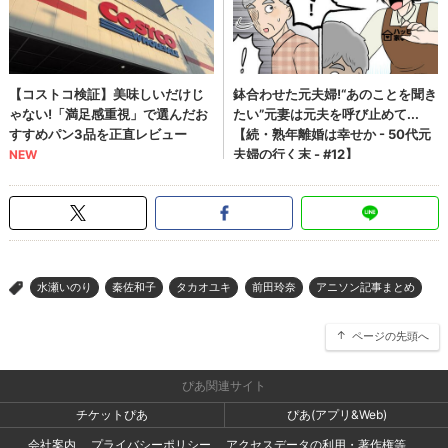
水瀬いのり
秦佐和子
タカオユキ
前田玲奈
アニソン記事まとめ
>
ページの先頭へ
ぴあ関連サイト
チケットぴあ
ぴあ(アプリ&Web)
会社案内
プライバシーポリシー
アクセスデータの利用・著作権等