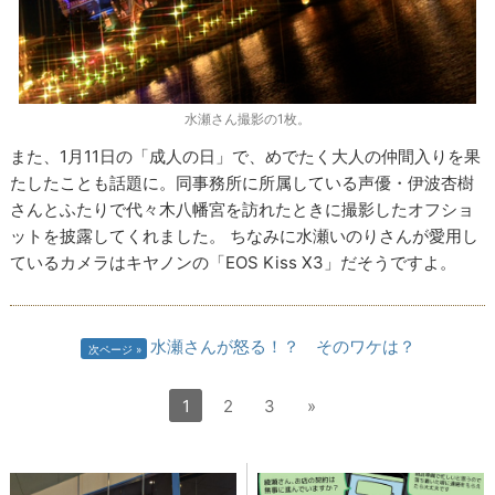
水瀬さん撮影の1枚。
また、1月11日の「成人の日」で、めでたく大人の仲間入りを果
たしたことも話題に。同事務所に所属している声優・伊波杏樹
さんとふたりで代々木八幡宮を訪れたときに撮影したオフショ
ットを披露してくれました。 ちなみに水瀬いのりさんが愛用し
ているカメラはキヤノンの「EOS Kiss X3」だそうですよ。
水瀬さんが怒る！？ そのワケは？
次ページ
1
2
3
»