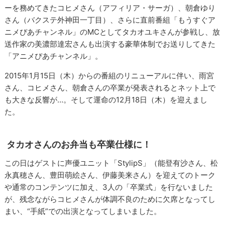
ーを務めてきたコヒメさん（アフィリア・サーガ）、朝倉ゆり
さん（バクステ外神田一丁目）、さらに直前番組「もうすぐア
ニメぴあチャンネル」のMCとしてタカオユキさんが参戦し、放
送作家の美濃部達宏さんも出演する豪華体制でお送りしてきた
「アニメぴあチャンネル」。
2015年1月15日（木）からの番組のリニューアルに伴い、雨宮
さん、コヒメさん、朝倉さんの卒業が発表されるとネット上で
も大きな反響が…。そして運命の12月18日（木）を迎えまし
た。
タカオさんのお弁当も卒業仕様に！
この日はゲストに声優ユニット「StylipS」（能登有沙さん、松
永真穂さん、豊田萌絵さん、伊藤美来さん）を迎えてのトーク
や通常のコンテンツに加え、3人の「卒業式」を行ないました
が、残念ながらコヒメさんが体調不良のために欠席となってし
まい、“手紙”での出演となってしまいました。