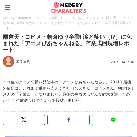
Medery. Character's
Medery. Character's
>
アニメ動画
>
アニメぴあちゃんねる
>
雨宮天・コヒメ・
朝倉ゆり卒業! 涙と笑い（!?）に包まれた「アニメぴあちゃんねる」卒業式回現場レポ
ート
雨宮天・コヒメ・朝倉ゆり卒業! 涙と笑い（!?）に包
まれた「アニメぴあちゃんねる」卒業式回現場レポ
ート
黒豆 直樹
2015.1.13 15:10
ニコ生でアニメ情報を発信中の「アニメぴあちゃんねる」。2014年最後
の放送は、これまで番組を支えてきた雨宮天さん、コヒメさん、朝倉ゆり
さんの「卒業回」となりました。最後の生放送はどんな結末を迎えたの
か！？ 生放送収録のもようを取材しました。