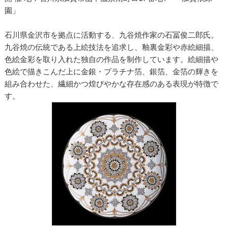
園」
石川県金沢市を拠点に活動する、九谷焼作家の石冨俊二郎氏。
九谷焼の伝統である上絵技法を追求し、釉裏金彩や赤絵細描、
色絵金彩を取り入れた独自の作品を制作しています。絵細描や
色絵で描きこんだ上に金銀・プラチナ箔、銀箔、金箔の輝きを
組み合わせた、繊細かつ煌びやかな存在感のある表現が特徴で
す。