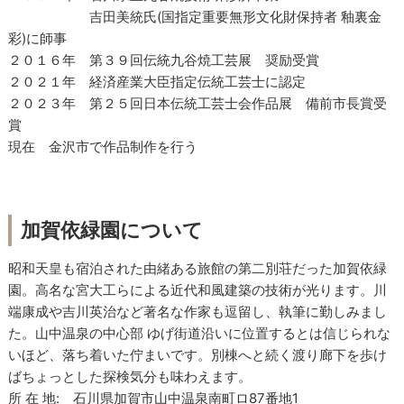
吉田美統氏(国指定重要無形文化財保持者 釉裏金
彩)に師事
２０１６年 第３９回伝統九谷焼工芸展 奨励受賞
２０２１年 経済産業大臣指定伝統工芸士に認定
２０２３年 第２５回日本伝統工芸士会作品展 備前市長賞受
賞
現在 金沢市で作品制作を行う
加賀依緑園について
昭和天皇も宿泊された由緒ある旅館の第二別荘だった加賀依緑
園。高名な宮大工らによる近代和風建築の技術が光ります。川
端康成や吉川英治など著名な作家も逗留し、執筆に勤しみまし
た。山中温泉の中心部 ゆげ街道沿いに位置するとは信じられな
いほど、落ち着いた佇まいです。別棟へと続く渡り廊下を歩け
ばちょっとした探検気分も味わえます。
所 在 地: 石川県加賀市山中温泉南町ロ87番地1