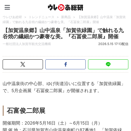
ウレぴあ総研（うれぴあ）
ウレぴあ総研
>
トレンドニュース
>
新商品
>
【加賀温泉郷】山中温泉「加賀依
緑園」で触れる九谷焼の繊細かつ豪奢な美。『石冨俊二郎展』開催
【加賀温泉郷】山中温泉「加賀依緑園」で触れる九
谷焼の繊細かつ豪奢な美。『石冨俊二郎展』開催
一般社団法人加賀市観光交流機構
2026.5.15 17:13配信
山中温泉街の中心部、ゆげ街道沿いに位置する「加賀依緑園」
で、5月企画展『石冨俊二郎展』が開催されます。
石富俊二郎展
開催期間：2026年5月16日（土）～6月15日（月）
開 催 地：石川県加賀市山中温泉南町ロ87番地1 「加賀依緑