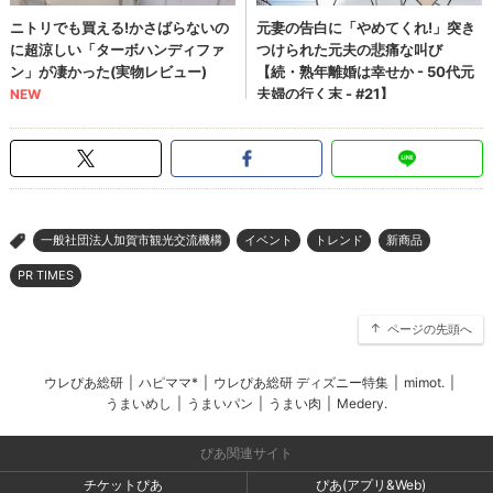
一般社団法人加賀市観光交流機構
イベント
トレンド
新商品
>
PR TIMES
ページの先頭へ
ウレぴあ総研
|
ハピママ*
|
ウレぴあ総研 ディズニー特集
|
mimot.
|
うまいめし
|
うまいパン
|
うまい肉
|
Medery.
ぴあ関連サイト
チケットぴあ
ぴあ(アプリ&Web)