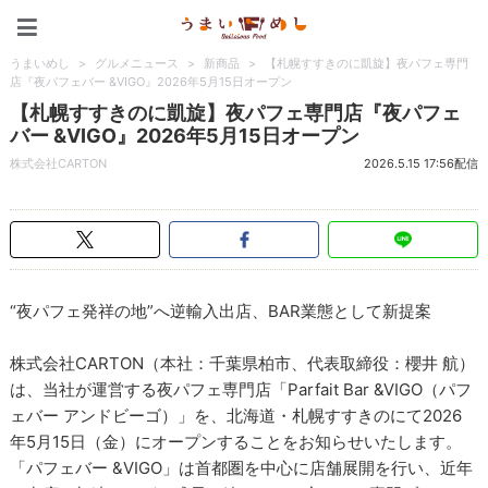
うまいめし
うまいめし
>
グルメニュース
>
新商品
>
【札幌すすきのに凱旋】夜パフェ専門
店『夜パフェバー &VIGO』2026年5月15日オープン
【札幌すすきのに凱旋】夜パフェ専門店『夜パフェ
バー &VIGO』2026年5月15日オープン
株式会社CARTON
2026.5.15 17:56配信
“夜パフェ発祥の地”へ逆輸入出店、BAR業態として新提案
株式会社CARTON（本社：千葉県柏市、代表取締役：櫻井 航）
は、当社が運営する夜パフェ専門店「Parfait Bar &VIGO（パフ
ェバー アンドビーゴ）」を、北海道・札幌すすきのにて2026
年5月15日（金）にオープンすることをお知らせいたします。
「パフェバー &VIGO」は首都圏を中心に店舗展開を行い、近年