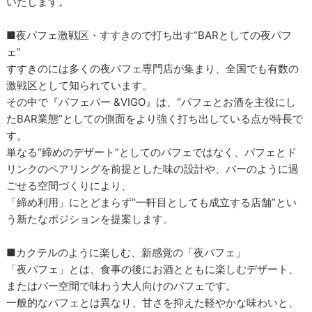
いたします。
■夜パフェ激戦区・すすきので打ち出す“BARとしての夜パフ
ェ”
すすきのには多くの夜パフェ専門店が集まり、全国でも有数の
激戦区として知られています。
その中で『パフェバー &VIGO』は、“パフェとお酒を主役にし
たBAR業態”としての側面をより強く打ち出している点が特長で
す。
単なる“締めのデザート”としてのパフェではなく、パフェとド
リンクのペアリングを前提とした味の設計や、バーのように過
ごせる空間づくりにより、
「締め利用」にとどまらず“一軒目としても成立する店舗”とい
う新たなポジションを提案します。
■カクテルのように楽しむ、新感覚の「夜パフェ」
「夜パフェ」とは、食事の後にお酒とともに楽しむデザート、
またはバー空間で味わう大人向けのパフェです。
一般的なパフェとは異なり、甘さを抑えた軽やかな味わいと、