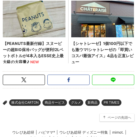
株式会社CARTON
商品サービス
グルメ
新商品
PR TIMES
>
ページの先頭へ
ウレぴあ総研
|
ハピママ*
|
ウレぴあ総研 ディズニー特集
|
mimot.
|