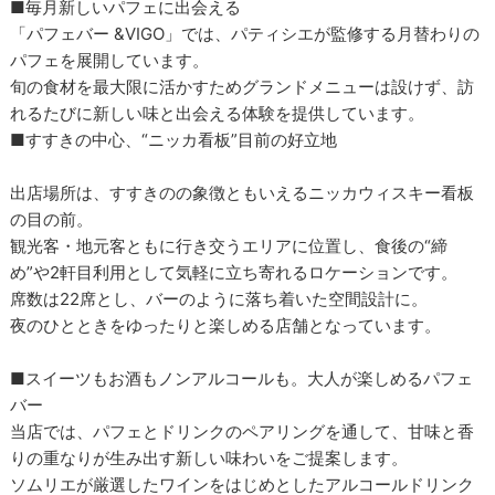
■毎月新しいパフェに出会える
「パフェバー &VIGO」では、パティシエが監修する月替わりの
パフェを展開しています。
旬の食材を最大限に活かすためグランドメニューは設けず、訪
れるたびに新しい味と出会える体験を提供しています。
■すすきの中心、“ニッカ看板”目前の好立地
出店場所は、すすきのの象徴ともいえるニッカウィスキー看板
の目の前。
観光客・地元客ともに行き交うエリアに位置し、食後の“締
め”や2軒目利用として気軽に立ち寄れるロケーションです。
席数は22席とし、バーのように落ち着いた空間設計に。
夜のひとときをゆったりと楽しめる店舗となっています。
■スイーツもお酒もノンアルコールも。大人が楽しめるパフェ
バー
当店では、パフェとドリンクのペアリングを通して、甘味と香
りの重なりが生み出す新しい味わいをご提案します。
ソムリエが厳選したワインをはじめとしたアルコールドリンク