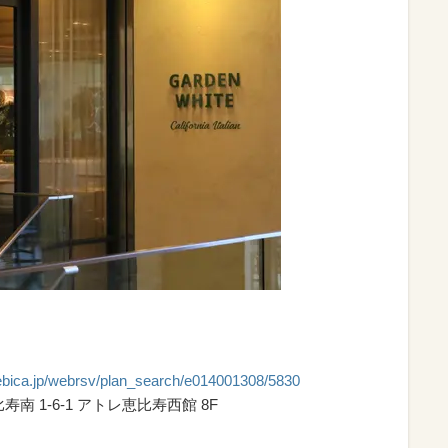
.ebica.jp/webrsv/plan_search/e014001308/5830
寿南 1-6-1 アトレ恵比寿西館 8F