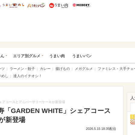
総研 ディズニー特集
mimot.
うまいめし
うまいパン
うまい肉
Medery.
いめし
はん
エリア別グルメ
うまい肉
うまいパン
ーツ
ラーメン・餃子
カレー
揚げもの
メガグルメ
ファミレス・大手チェ
りめし
達人のイチオシ！
人
E」シェアコースとアニバーサリーケーキが新登場
「GARDEN WHITE」シェアコース
1
が新登場
2026.5.15 18:35配信