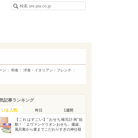
ーン
和食
洋食・イタリアン・フレンチ
気記事ランキング
いま人気
昨日
1週間
【これはすごい】“おせち補完計画”始
動！「エヴァンゲリオンおせち」爆誕、
風呂敷から箸までこだわりすぎの神仕様