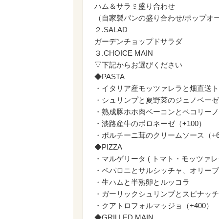
ハム＆サラミ盛り合わせ
（自家製パンの盛り合わせ/ポップオ
２.SALAD
ガーデンチョップドサラダ
３.CHOICE MAIN
▽下記からお選びください
◆PASTA
・イタリア産モッツァレラと畑直送ト
・シュリンプと夏野菜のジェノベーゼ
・熟成豚ホホ肉ベーコンとペコリーノ
・淡路産牛のボロネーゼ（+100）
・ポルチーニ茸のクリームソース（+6
◆PIZZA
・マルゲリータ ( トマト・モッツァレ
・ペパロニとサルシッチャ、オリーブ
・生ハムと半熟卵とルッコラ
・ガーリックシュリンプとスピナッチの
・クアトロフォルマッジョ（+400）
◆GRILLED MAIN