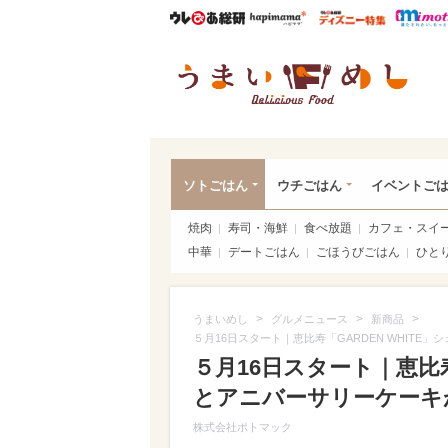
ウレぴあ総研
ハピママ*
ウレぴあ
うま
ソトごはん
ウチごはん
イベントご
焼肉
寿司・海鮮
食べ放題
カフェ・スイ
中華
デートごはん
ごほうびごはん
ひと
>
>
>
うまいめし
グルメニュース
新商品
５月16日スタート｜恵比寿「GARDEN WHIT
５月16日スタート｜恵比寿
とアニバーサリーケーキ
株式会社ポトマック