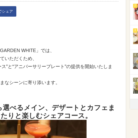
2
kでシェア
3
RDEN WHITE」では、
4
ていただくため、
ス”と“アニバーサリープレート”の提供を開始いたしま
5
まなシーンに寄り添います。
ら選べるメイン、デザートとカフェま
楽しむシェアコース。