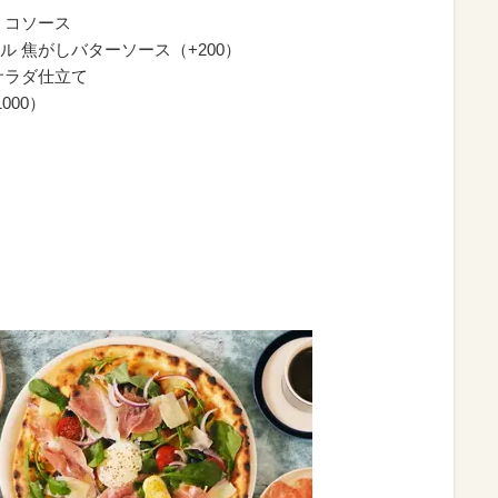
ミコソース
 焦がしバターソース（+200）
サラダ仕立て
000）