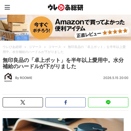
ウレぴあ総研（うれぴあ）
ウレぴあ総研
>
コマース
>
コマース
>
無印良品の「卓上ポット」を半年以上愛
用中。水分補給のハードルが下がりました
無印良品の「卓上ポット」を半年以上愛用中。水分
補給のハードルが下がりました
By ROOMIE
2026.5.15 20:00