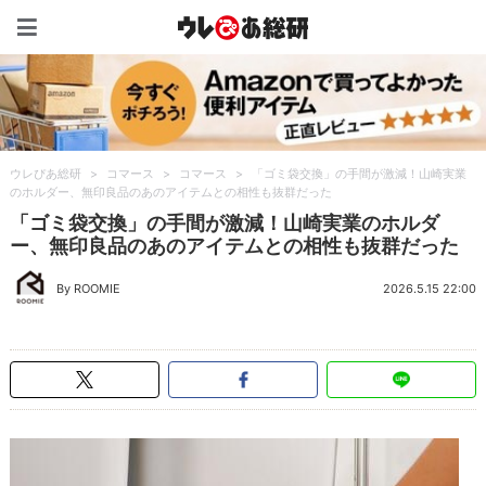
ウレぴあ総研（うれぴあ）
ウレぴあ総研
>
コマース
>
コマース
>
「ゴミ袋交換」の手間が激減！山崎実業
のホルダー、無印良品のあのアイテムとの相性も抜群だった
「ゴミ袋交換」の手間が激減！山崎実業のホルダ
ー、無印良品のあのアイテムとの相性も抜群だった
By ROOMIE
2026.5.15 22:00