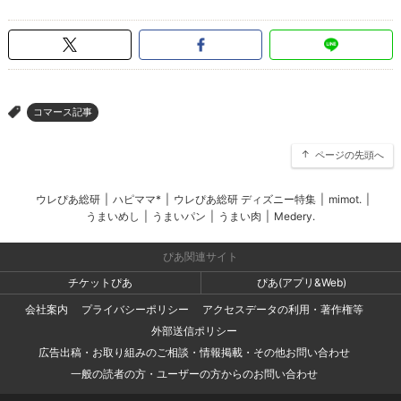
コマース記事
>
ページの先頭へ
ウレぴあ総研
|
ハピママ*
|
ウレぴあ総研 ディズニー特集
|
mimot.
|
うまいめし
|
うまいパン
|
うまい肉
|
Medery.
ぴあ関連サイト
チケットぴあ
ぴあ(アプリ&Web)
会社案内
プライバシーポリシー
アクセスデータの利用・著作権等
外部送信ポリシー
広告出稿・お取り組みのご相談・情報掲載・その他お問い合わせ
一般の読者の方・ユーザーの方からのお問い合わせ