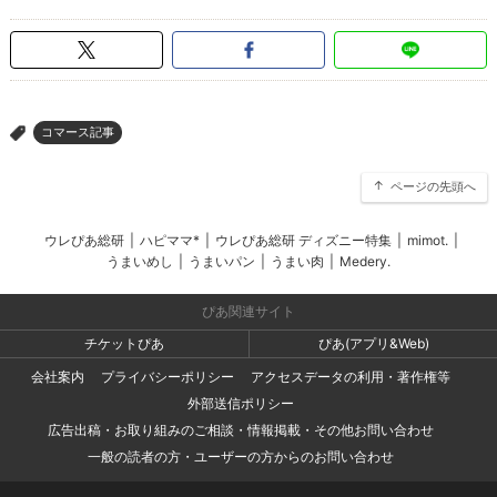
コマース記事
>
ページの先頭へ
ウレぴあ総研
|
ハピママ*
|
ウレぴあ総研 ディズニー特集
|
mimot.
|
うまいめし
|
うまいパン
|
うまい肉
|
Medery.
ぴあ関連サイト
チケットぴあ
ぴあ(アプリ&Web)
会社案内
プライバシーポリシー
アクセスデータの利用・著作権等
外部送信ポリシー
広告出稿・お取り組みのご相談・情報掲載・その他お問い合わせ
一般の読者の方・ユーザーの方からのお問い合わせ