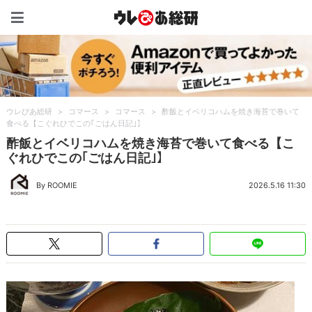
ウレぴあ総研（うれぴあ）
ウレぴあ総研
>
コマース
>
コマース
>
酢飯とイベリコハムを焼き海苔で巻いて
食べる【こぐれひでこの｢ごはん日記｣】
酢飯とイベリコハムを焼き海苔で巻いて食べる【こ
ぐれひでこの｢ごはん日記｣】
By ROOMIE
2026.5.16 11:30