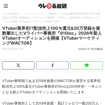
ウレぴあ総研（うれぴあ）
ウレぴあ総研
>
トレンドニュース
>
新商品
>
VTuber業界初!?配信売上100％還
元&20万登録を複数輩出したVライバー事務所『910inc』2026年新人VTuberオーディ
ションを開催【VTuberマーケティングWACTOR】
VTuber業界初!?配信売上100％還元&20万登録を複
数輩出したVライバー事務所『910inc』2026年新人
VTuberオーディションを開催【VTuberマーケティ
ングWACTOR】
株式会社WACTOR
2026.5.17 16:34配信
VTuber黎明期である2018年創業のWACTORが運営する業界初
配信売上100%還元VTuber事務所910incは2026年初・一年ぶり
となる新人VTuberオーディションを開催いたします。
VTuber事務所として2018年創業・累計フォロワー数200万人・