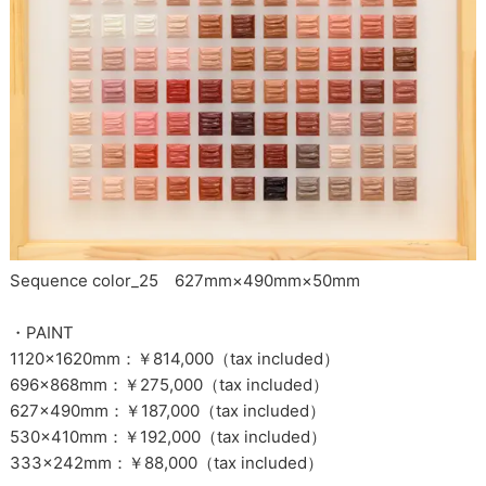
Sequence color_25 627mm×490mm×50mm
・PAINT
1120×1620mm：￥814,000（tax included）
696×868mm：￥275,000（tax included）
627×490mm：￥187,000（tax included）
530×410mm：￥192,000（tax included）
333×242mm：￥88,000（tax included）