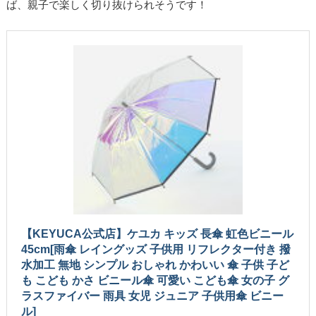
ば、親子で楽しく切り抜けられそうです！
【KEYUCA公式店】ケユカ キッズ 長傘 虹色ビニール
45cm[雨傘 レイングッズ 子供用 リフレクター付き 撥
水加工 無地 シンプル おしゃれ かわいい 傘 子供 子ど
も こども かさ ビニール傘 可愛い こども傘 女の子 グ
ラスファイバー 雨具 女児 ジュニア 子供用傘 ビニー
ル]