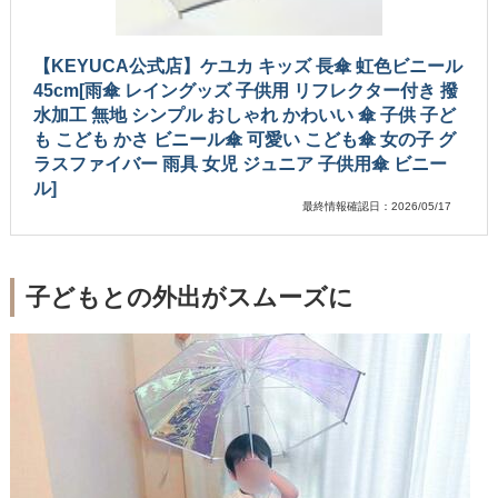
【KEYUCA公式店】ケユカ キッズ 長傘 虹色ビニール
45cm[雨傘 レイングッズ 子供用 リフレクター付き 撥
水加工 無地 シンプル おしゃれ かわいい 傘 子供 子ど
も こども かさ ビニール傘 可愛い こども傘 女の子 グ
ラスファイバー 雨具 女児 ジュニア 子供用傘 ビニー
ル]
最終情報確認日：2026/05/17
子どもとの外出がスムーズに