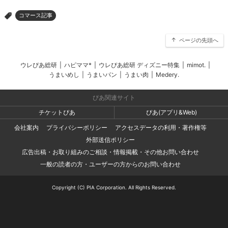
コマース記事
>
ページの先頭へ
ウレぴあ総研
|
ハピママ*
|
ウレぴあ総研 ディズニー特集
|
mimot.
|
うまいめし
|
うまいパン
|
うまい肉
|
Medery.
ぴあ関連サイト
チケットぴあ
ぴあ(アプリ&Web)
会社案内
プライバシーポリシー
アクセスデータの利用・著作権等
外部送信ポリシー
広告出稿・お取り組みのご相談・情報掲載・その他お問い合わせ
一般の読者の方・ユーザーの方からのお問い合わせ
Copyright (C) PIA Corporation. All Rights Reserved.