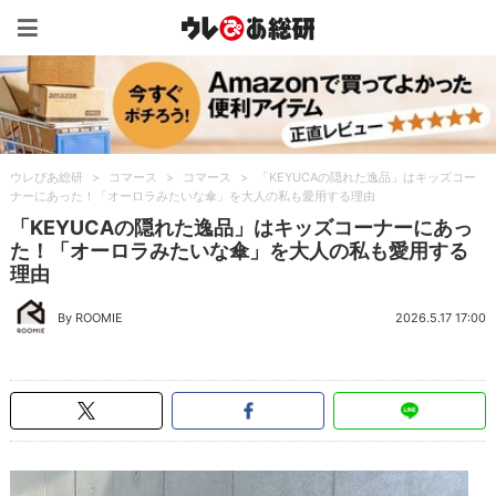
ウレぴあ総研（うれぴあ）
ウレぴあ総研
>
コマース
>
コマース
>
「KEYUCAの隠れた逸品」はキッズコー
ナーにあった！「オーロラみたいな傘」を大人の私も愛用する理由
「KEYUCAの隠れた逸品」はキッズコーナーにあっ
た！「オーロラみたいな傘」を大人の私も愛用する
理由
By ROOMIE
2026.5.17 17:00