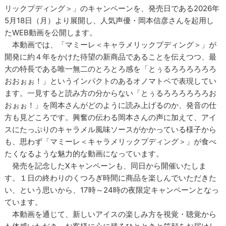
リックプディング＞」のキャンペーンを、発売日である2026年
5月18日（月）より展開し、人気声優・岡本信彦さんを起用し
たWEB動画を公開します。
本動画では、「マミーレ＜キャラメリックプディング＞」が
開発に約４年をかけた待望の新商品であることを伝えつつ、最
大の特長である唯一無二のとろとろ感を「とぅるろろろろろろ
おおぉぉ！」というインパクトのあるオノマトペで表現してい
ます。一見すると読み方の分からない「とぅるろろろろろろお
おぉぉ！」を岡本さんがどのように読み上げるのか、発音の仕
方も見どころです。興奮の伝わる岡本さんの声に加えて、アイ
スにたっぷりのキャラメル風味ソースがかかっている様子から
も、思わず「マミーレ＜キャラメリックプディング＞」が食べ
たくなるような魅力的な動画になっています。
発売を記念したXキャンペーンも、同日から開催いたしま
す。１日の終わりのくつろぎ時間に商品を楽しんでいただきた
い、という思いから、17時～24時の夜限定キャンペーンとなっ
ています。
本動画を通じて、新しいアイスの楽しみ方を視覚・聴覚から