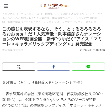
うまいめし
うまいめし
>
グルメニュース
>
新商品
>
この感じを表現するなら、そう、とぅ
るろろろろろろおおぉぉ！だ！人気声優・岡本信彦さんナレーションのWEB動画公
開 新作“つゆだく”アイス「マミーレ＜キャラメリックプディング＞」発売記念
この感じを表現するなら、そう、とぅるろろろろろ
ろおおぉぉ！だ！人気声優・岡本信彦さんナレーシ
ョンのWEB動画公開 新作“つゆだく”アイス「マミ
ーレ＜キャラメリックプディング＞」発売記念
森永製菓株式会社
2026.5.18 11:00配信
５月18日（月）より夜限定Xキャンペーンも開催！
森永製菓株式会社（東京都港区芝浦、代表取締役社長 COO・
森 信也）は、冷凍下でも凍らないとろとろのソースが特長
の“つゆだく”設計の体験型カップアイス「マミーレ＜キャラメ