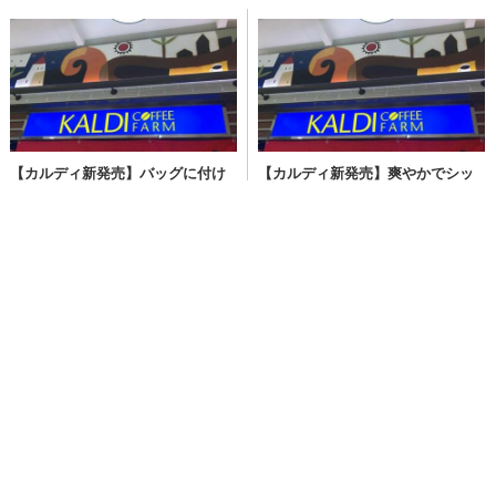
パリッとしたホワイトチョコと、なめらかなカスタードアイス
の組み合わせも最高！
食感も味わいも、いいとこ取りのごほうびスイーツです。一度
食べたらリピートしたくなる美味しさをぜひどうぞ！
■とぅるろろろキャンペーンについて
森永製菓アイス公式Xアカウントをフォローし、対象の投稿
をリポストした方の中から抽選で計80名様に、Amazonギフト
カード1,000円分をプレゼントします。また、指定ハッシュタグ
をつけてリプライすると、当選確率が２倍になります。
○応募期間：2026年５月18日（月）～2026年５月25日（月）
各回17:00～24:00
○応募方法： 森永製菓アイス公式Xアカウント
（@MorinagaIce）をフォローし、対象の投稿をリポストして
応募完了。指定ハッシュタグをつけてリプライすると当選確率
が２倍に。
森永製菓アイスX公式アカウント URL：
https://x.com/MorinagaIce