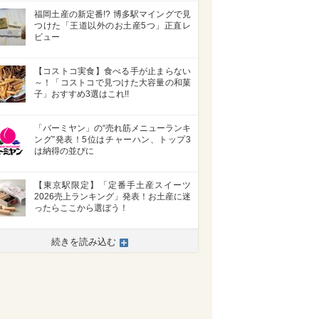
福岡土産の新定番!? 博多駅マイングで見
つけた「王道以外のお土産5つ」正直レ
ビュー
【コストコ実食】食べる手が止まらない
～！「コストコで見つけた大容量の和菓
子」おすすめ3選はこれ!!
「バーミヤン」の“売れ筋メニューランキ
ング”発表！5位はチャーハン、トップ3
は納得の並びに
【東京駅限定】「定番手土産スイーツ
2026売上ランキング」発表！お土産に迷
ったらここから選ぼう！
続きを読み込む