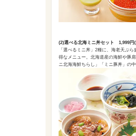
(2)選べる北海ミニ丼セット 1,999円(税
「選べるミニ丼」2種に、海老天ぷら
得なメニュー。北海道産の海鮮や豚肩
ニ北海海鮮ちらし」「ミニ豚丼」の中