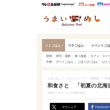
ウレぴあ総研
ハピママ*
ウレぴあ
うま
ソトごはん
ウチごはん
イベントご
焼肉
寿司・海鮮
食べ放題
カフェ・スイ
中華
デートごはん
ごほうびごはん
ひと
>
>
>
うまいめし
グルメニュース
新商品
和食
和食さと 「初夏の北海道フ
SRSホールディングス株式会社
Xでシェア
Faceboo