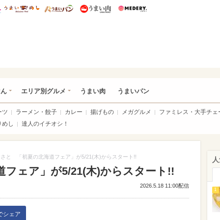
総研 ディズニー特集
mimot.
うまいめし
うまいパン
うまい肉
Medery.
いめし
はん
エリア別グルメ
うまい肉
うまいパン
ーツ
ラーメン・餃子
カレー
揚げもの
メガグルメ
ファミレス・大手チェ
りめし
達人のイチオシ！
さと 「初夏の北海道フェア」が5/21(木)からスタート!!
人
ェア」が5/21(木)からスタート!!
2026.5.18 11:00配信
1
kでシェア