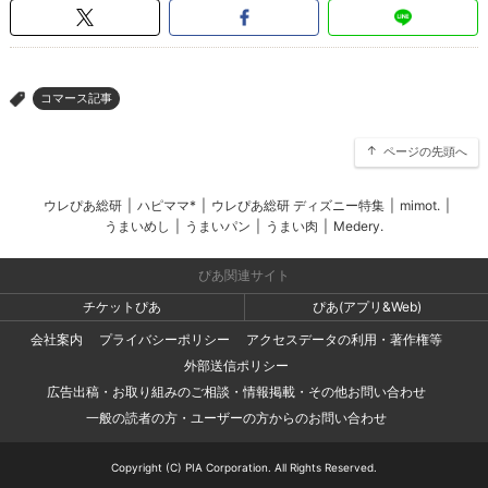
コマース記事
>
ページの先頭へ
ウレぴあ総研
|
ハピママ*
|
ウレぴあ総研 ディズニー特集
|
mimot.
|
うまいめし
|
うまいパン
|
うまい肉
|
Medery.
ぴあ関連サイト
チケットぴあ
ぴあ(アプリ&Web)
会社案内
プライバシーポリシー
アクセスデータの利用・著作権等
外部送信ポリシー
広告出稿・お取り組みのご相談・情報掲載・その他お問い合わせ
一般の読者の方・ユーザーの方からのお問い合わせ
Copyright (C) PIA Corporation. All Rights Reserved.