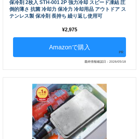
保冷剤 2枚入 STH-001 2P 強力冷却 スピード凍結 圧
倒的薄さ 抗菌 冷却力 保冷力 冷却用品 アウトドア ス
テンレス製 保冷剤 長持ち 繰り返し使用可
2,975
PR
最終情報確認日：2026/05/18