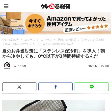
ウレぴあ総研（うれぴあ）
ウレぴあ総研
>
コマース
>
コマース
>
夏のお弁当対策に「ステンレス保冷剤」
を導入！朝から冷やしても、0℃以下が3時間持続するんだ
夏のお弁当対策に「ステンレス保冷剤」を導入！朝
から冷やしても、0℃以下が3時間持続するんだ
By ROOMIE
2026.5.18 22:00