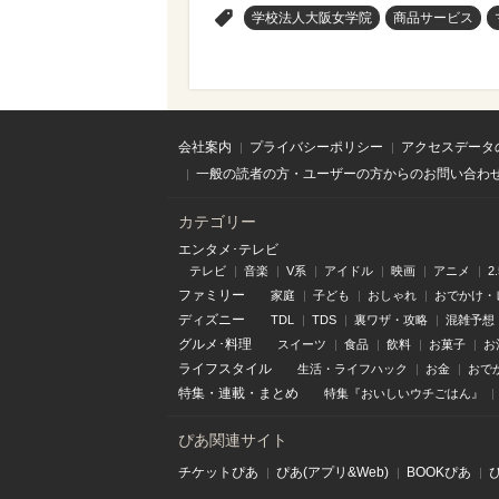
>
学校法人大阪女学院
商品サービス
会社案内
プライバシーポリシー
アクセスデータ
一般の読者の方・ユーザーの方からのお問い合わ
カテゴリー
エンタメ･テレビ
テレビ
音楽
V系
アイドル
映画
アニメ
2
ファミリー
家庭
子ども
おしゃれ
おでかけ・
ディズニー
TDL
TDS
裏ワザ・攻略
混雑予想
グルメ･料理
スイーツ
食品
飲料
お菓子
お
ライフスタイル
生活・ライフハック
お金
おで
特集
・
連載
・
まとめ
特集『おいしいウチごはん』
ぴあ関連サイト
チケットぴあ
ぴあ(アプリ&Web)
BOOKぴあ