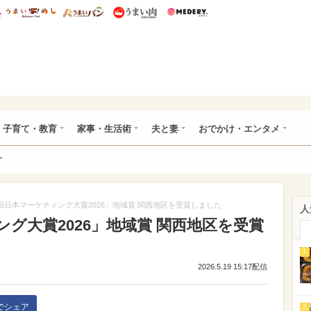
総研 ディズニー特集
mimot.
うまいめし
うまいパン
うまい肉
Medery.
ママ*
子育て・教育
家事・生活術
夫と妻
おでかけ・エンタメ
ー
8回日本マーケティング大賞2026」地域賞 関西地区を受賞しました
人
ング大賞2026」地域賞 関西地区を受賞
1
2026.5.19 15:17配信
kでシェア
2