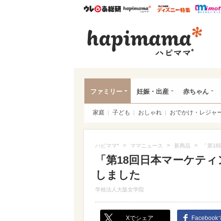
ウレぴあ総研
ハピママ*
ウレぴあ
ハピ
ファミリー
妊娠・出産
赤ちゃん
家庭
子ども
おしゃれ
おでかけ・レジャ
>
>
>
ハピママ*
ママニュース
新商品
「第1
「第18回日本マーケティ
しました
学校法人大阪女学院
Xでシェア
Faceboo