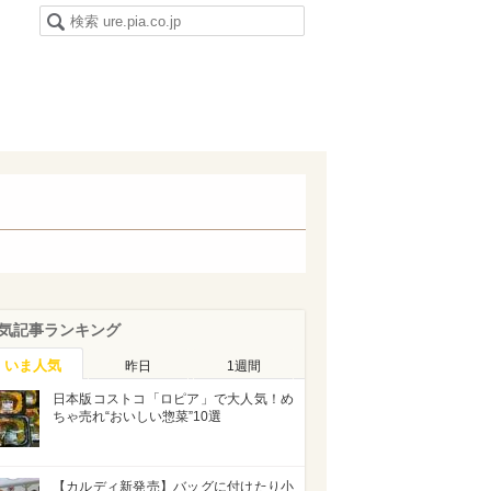
気記事ランキング
いま人気
昨日
1週間
日本版コストコ「ロピア」で大人気！め
ちゃ売れ“おいしい惣菜”10選
【カルディ新発売】バッグに付けたり小