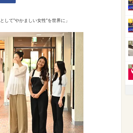
として”やかましい女性”を世界に」
3
4
5