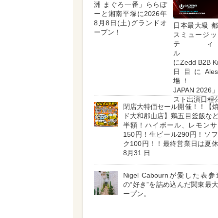
洲 まぐろ一番」ららぽ
ーと湘南平塚に2026年
8月8日(土)グランドオ
日本最大級 
ープン！
スミュージッ
テ
ル 1
にZedd B2B K
日目にAle
場！ 「U
JAPAN 202
スト出演日程
閉店大特価セール開催！！【
ド大和郡山店】鶏五目釜飯な
半額！ハイボール、レモンサ
150円！生ビール290円！ソ
ク100円！！最終営業日は夏
8月31 日
Nigel Cabournが愛した
の“好き”を詰め込んだ関東最
ープン。