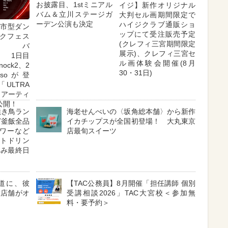
お披露目、1stミニアル
イジ】新作オリジナル
バム＆立川ステージガ
大判セル画期間限定で
ーデン公演も決定
ハイジクラブ通販ショ
都市型ダン
ップにて受注販売予定
クフェス
(クレフィ三宮期間限定
ィバ
展示)、クレフィ三宮セ
日目
ル画体験会開催(8月
nock2、2
30・31日)
ssoが登
LTRA
6」アーティ
公開！
焼き鳥ラン
海老せんべいの〈坂角総本舗〉から新作
ど釜飯全品
イカチップスが全国初登場！ 大丸東京
ワーなど
店最旬スイーツ
フトドリン
休み最終日
表参道に、彼
【TAC公務員】8月開催「担任講師 個別
大店舗がオ
受講相談2026」TAC大宮校＜参加無
料・要予約＞