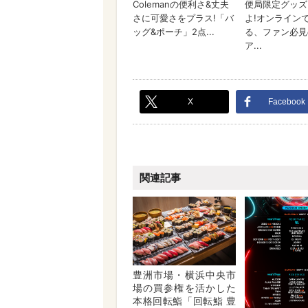
X
Facebook
関連記事
豊洲市場・横浜中央市
場の買参権を活かした
本格回転鮨「回転鮨 豊