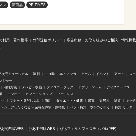
ママ
新商品
PR TIMES
の利用・著作権等
外部送信ポリシー
広告出稿・お取り組みのご相談・情報掲載
せ
.5次元ミュージカル
演劇
ニコ動
本・マンガ
ゲーム
イベント
アート
スポ
レジャー
混雑対策
テレビ・映画
ディズニーグッズ
アプリ・ゲーム
ディズニーパス
酒
コンビニ
カフェ・ショップ
ファミレス
かけ
マナー・身だしなみ
節約
ダイエット・健康
家電
文房具
雑貨
キッチ
〜シェアしたくなる〜 至福な体験・旅特集
ペット特集：ウチのかぞく
特集 カラダ
ぴあ関⻄版WEB
ぴあ中部版WEB
ぴあフィルムフェスティバル(PFF)