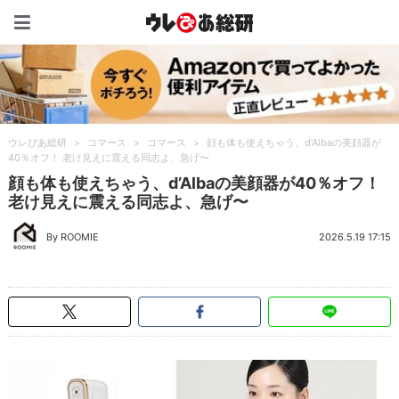
ウレぴあ総研（うれぴあ）
ウレぴあ総研
>
コマース
>
コマース
>
顔も体も使えちゃう、d’Albaの美顔器が
40％オフ！ 老け見えに震える同志よ、急げ〜
顔も体も使えちゃう、d’Albaの美顔器が40％オフ！
老け見えに震える同志よ、急げ〜
By ROOMIE
2026.5.19 17:15