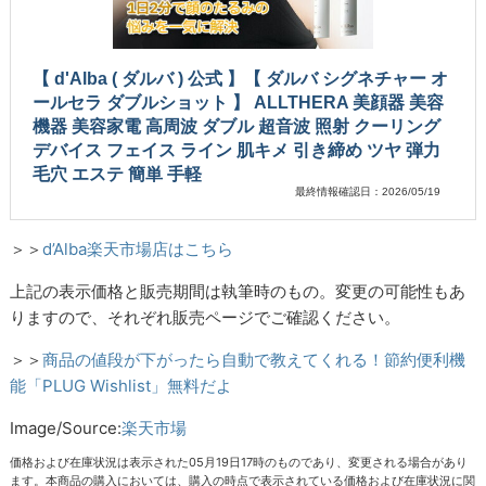
【 d'Alba ( ダルバ ) 公式 】【 ダルバ シグネチャー オ
ールセラ ダブルショット 】 ALLTHERA 美顔器 美容
機器 美容家電 高周波 ダブル 超音波 照射 クーリング
デバイス フェイス ライン 肌キメ 引き締め ツヤ 弾力
毛穴 エステ 簡単 手軽
最終情報確認日：2026/05/19
＞＞
d’Alba楽天市場店はこちら
上記の表示価格と販売期間は執筆時のもの。変更の可能性もあ
りますので、それぞれ販売ページでご確認ください。
＞＞
商品の値段が下がったら自動で教えてくれる！節約便利機
能「PLUG Wishlist」無料だよ
Image/Source:
楽天市場
価格および在庫状況は表示された05月19日17時のものであり、変更される場合があり
ます。本商品の購入においては、購入の時点で表示されている価格および在庫状況に関